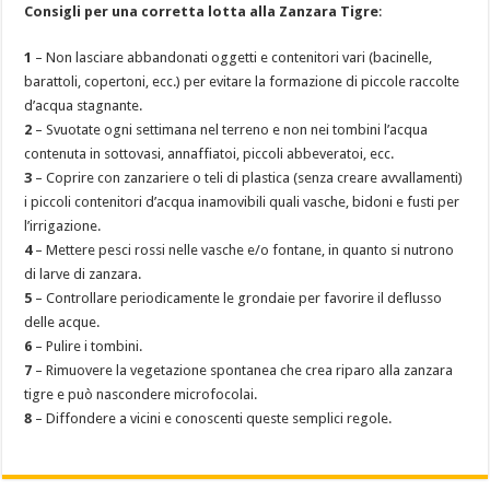
Consigli per una corretta lotta alla Zanzara Tigre
:
1
– Non lasciare abbandonati oggetti e contenitori vari (bacinelle,
barattoli, copertoni, ecc.) per evitare la formazione di piccole raccolte
d’acqua stagnante.
2
– Svuotate ogni settimana nel terreno e non nei tombini l’acqua
contenuta in sottovasi, annaffiatoi, piccoli abbeveratoi, ecc.
3
– Coprire con zanzariere o teli di plastica (senza creare avvallamenti)
i piccoli contenitori d’acqua inamovibili quali vasche, bidoni e fusti per
l’irrigazione.
4
– Mettere pesci rossi nelle vasche e/o fontane, in quanto si nutrono
di larve di zanzara.
5
– Controllare periodicamente le grondaie per favorire il deflusso
delle acque.
6
– Pulire i tombini.
7
– Rimuovere la vegetazione spontanea che crea riparo alla zanzara
tigre e può nascondere microfocolai.
8
– Diffondere a vicini e conoscenti queste semplici regole.