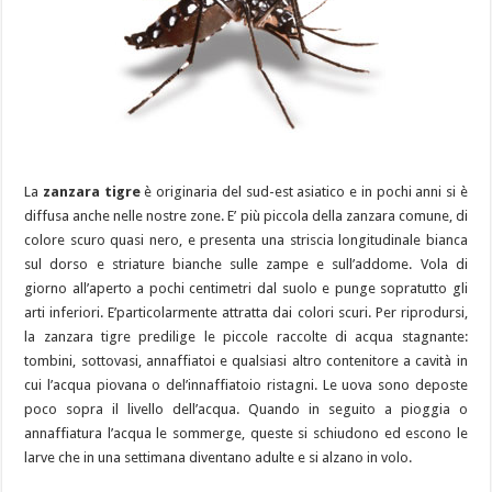
La
zanzara tigre
è originaria del sud-est asiatico e in pochi anni si è
diffusa anche nelle nostre zone. E’ più piccola della zanzara comune, di
colore scuro quasi nero, e presenta una striscia longitudinale bianca
sul dorso e striature bianche sulle zampe e sull’addome. Vola di
giorno all’aperto a pochi centimetri dal suolo e punge sopratutto gli
arti inferiori. E’particolarmente attratta dai colori scuri. Per riprodursi,
la zanzara tigre predilige le piccole raccolte di acqua stagnante:
tombini, sottovasi, annaffiatoi e qualsiasi altro contenitore a cavità in
cui l’acqua piovana o del’innaffiatoio ristagni. Le uova sono deposte
poco sopra il livello dell’acqua. Quando in seguito a pioggia o
annaffiatura l’acqua le sommerge, queste si schiudono ed escono le
larve che in una settimana diventano adulte e si alzano in volo.