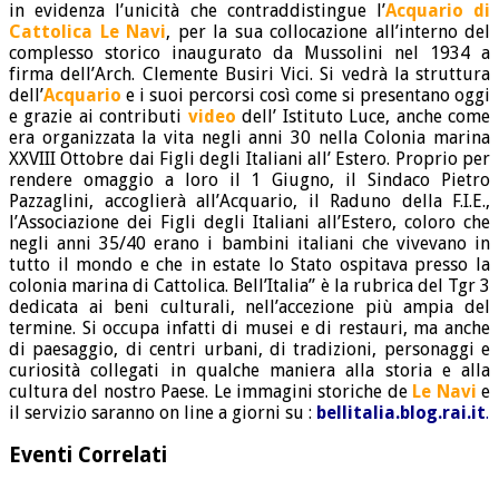
in evidenza l’unicità che contraddistingue l’
Acquario di
Cattolica Le Navi
, per la sua collocazione all’interno del
complesso storico inaugurato da Mussolini nel 1934 a
firma dell’Arch. Clemente Busiri Vici. Si vedrà la struttura
dell’
Acquario
e i suoi percorsi così come si presentano oggi
e grazie ai contributi
video
dell’ Istituto Luce, anche come
era organizzata la vita negli anni 30 nella Colonia marina
XXVIII Ottobre dai Figli degli Italiani all’ Estero. Proprio per
rendere omaggio a loro il 1 Giugno, il Sindaco Pietro
Pazzaglini, accoglierà all’Acquario, il Raduno della F.I.E.,
l’Associazione dei Figli degli Italiani all’Estero, coloro che
negli anni 35/40 erano i bambini italiani che vivevano in
tutto il mondo e che in estate lo Stato ospitava presso la
colonia marina di Cattolica. Bell’Italia” è la rubrica del Tgr 3
dedicata ai beni culturali, nell’accezione più ampia del
termine. Si occupa infatti di musei e di restauri, ma anche
di paesaggio, di centri urbani, di tradizioni, personaggi e
curiosità collegati in qualche maniera alla storia e alla
cultura del nostro Paese. Le immagini storiche de
Le Navi
e
il servizio saranno on line a giorni su :
bellitalia.blog.rai.it
.
Eventi Correlati