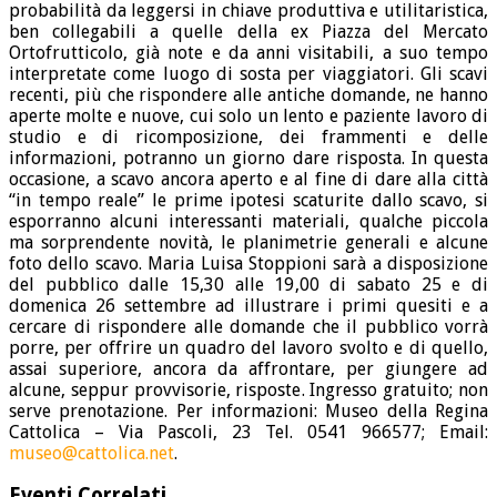
probabilità da leggersi in chiave produttiva e utilitaristica,
ben collegabili a quelle della ex Piazza del Mercato
Ortofrutticolo, già note e da anni visitabili, a suo tempo
interpretate come luogo di sosta per viaggiatori. Gli scavi
recenti, più che rispondere alle antiche domande, ne hanno
aperte molte e nuove, cui solo un lento e paziente lavoro di
studio e di ricomposizione, dei frammenti e delle
informazioni, potranno un giorno dare risposta. In questa
occasione, a scavo ancora aperto e al fine di dare alla città
“in tempo reale” le prime ipotesi scaturite dallo scavo, si
esporranno alcuni interessanti materiali, qualche piccola
ma sorprendente novità, le planimetrie generali e alcune
foto dello scavo. Maria Luisa Stoppioni sarà a disposizione
del pubblico dalle 15,30 alle 19,00 di sabato 25 e di
domenica 26 settembre ad illustrare i primi quesiti e a
cercare di rispondere alle domande che il pubblico vorrà
porre, per offrire un quadro del lavoro svolto e di quello,
assai superiore, ancora da affrontare, per giungere ad
alcune, seppur provvisorie, risposte. Ingresso gratuito; non
serve prenotazione. Per informazioni: Museo della Regina
Cattolica – Via Pascoli, 23 Tel. 0541 966577; Email:
museo@cattolica.net
.
Eventi Correlati