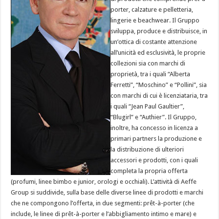
porter, calzature e pelletteria,
lingerie e beachwear. Il Gruppo
sviluppa, produce e distribuisce, in
un’ottica di costante attenzione
all’unicità ed esclusività, le proprie
collezioni sia con marchi di
proprietà, tra i quali “Alberta
Ferretti”, “Moschino” e “Pollini”, sia
con marchi di cui è licenziataria, tra
i quali “Jean Paul Gaultier”,
“Blugirl” e “Authier”. Il Gruppo,
inoltre, ha concesso in licenza a
primari partners la produzione e
la distribuzione di ulteriori
accessori e prodotti, con i quali
completa la propria offerta
(profumi, linee bimbo e junior, orologi e occhiali). L’attività di Aeffe
Group si suddivide, sulla base delle diverse linee di prodotti e marchi
che ne compongono l’offerta, in due segmenti: prêt-à-porter (che
include, le linee di prêt-à-porter e l’abbigliamento intimo e mare) e