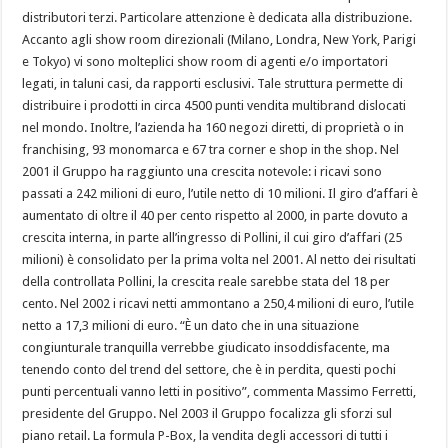
distributori terzi. Particolare attenzione è dedicata alla distribuzione.
Accanto agli show room direzionali (Milano, Londra, New York, Parigi
e Tokyo) vi sono molteplici show room di agenti e/o importatori
legati, in taluni casi, da rapporti esclusivi. Tale struttura permette di
distribuire i prodotti in circa 4500 punti vendita multibrand dislocati
nel mondo. Inoltre, l’azienda ha 160 negozi diretti, di proprietà o in
franchising, 93 monomarca e 67 tra corner e shop in the shop. Nel
2001 il Gruppo ha raggiunto una crescita notevole: i ricavi sono
passati a 242 milioni di euro, l’utile netto di 10 milioni. Il giro d’affari è
aumentato di oltre il 40 per cento rispetto al 2000, in parte dovuto a
crescita interna, in parte all’ingresso di Pollini, il cui giro d’affari (25
milioni) è consolidato per la prima volta nel 2001. Al netto dei risultati
della controllata Pollini, la crescita reale sarebbe stata del 18 per
cento. Nel 2002 i ricavi netti ammontano a 250,4 milioni di euro, l’utile
netto a 17,3 milioni di euro. “È un dato che in una situazione
congiunturale tranquilla verrebbe giudicato insoddisfacente, ma
tenendo conto del trend del settore, che è in perdita, questi pochi
punti percentuali vanno letti in positivo”, commenta Massimo Ferretti,
presidente del Gruppo. Nel 2003 il Gruppo focalizza gli sforzi sul
piano retail. La formula P-Box, la vendita degli accessori di tutti i