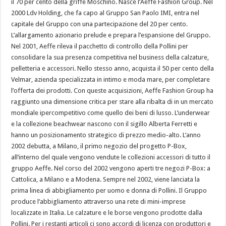
il 70 per cento della griffe Moschino. Nasce l’Aeffe Fashion Group. Nel
2000 Ldv Holding, che fa capo al Gruppo San Paolo IMI, entra nel
capitale del Gruppo con una partecipazione del 20 per cento.
L’allargamento azionario prelude e prepara l’espansione del Gruppo.
Nel 2001, Aeffe rileva il pacchetto di controllo della Pollini per
consolidare la sua presenza competitiva nel business della calzature,
pelletteria e accessori. Nello stesso anno, acquista il 50 per cento della
Velmar, azienda specializzata in intimo e moda mare, per completare
l’offerta dei prodotti. Con queste acquisizioni, Aeffe Fashion Group ha
raggiunto una dimensione critica per stare alla ribalta di in un mercato
mondiale ipercompetitivo come quello dei beni di lusso. L’underwear
e la collezione beachwear nascono con il sigillo Alberta Ferretti e
hanno un posizionamento strategico di prezzo medio-alto. L’anno
2002 debutta, a Milano, il primo negozio del progetto P-Box,
all’interno del quale vengono vendute le collezioni accessori di tutto il
gruppo Aeffe. Nel corso del 2002 vengono aperti tre negozi P-Box: a
Cattolica, a Milano e a Modena. Sempre nel 2002, viene lanciata la
prima linea di abbigliamento per uomo e donna di Pollini. Il Gruppo
produce l’abbigliamento attraverso una rete di mini-imprese
localizzate in Italia. Le calzature e le borse vengono prodotte dalla
Pollini. Per i restanti articoli ci sono accordi di licenza con produttori e