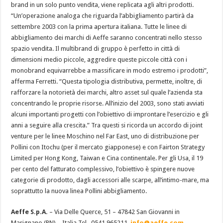
brand in un solo punto vendita, viene replicata agli altri prodotti.
“Un’operazione analoga che riguarda l’abbigliamento partirà da
settembre 2003 con la prima apertura italiana. Tutte le linee di
abbigliamento dei marchi di Aeffe saranno concentrati nello stesso
spazio vendita. Il multibrand di gruppo è perfetto in città di
dimensioni medio piccole, aggredire queste piccole città con i
monobrand equivarrebbe a massificare in modo estremo i prodotti”,
afferma Ferretti. “Questa tipologia distributiva, permette, inoltre, di
rafforzare la notorietà dei marchi, altro asset sul quale l’azienda sta
concentrando le proprie risorse. All’inizio del 2003, sono stati avviati
alcuni importanti progetti con l’obiettivo di improntare l’esercizio e gli
anni a seguire alla crescita.” Tra questi si ricorda un accordo di joint
venture per le linee Moschino nel Far East, uno di distribuzione per
Pollini con Itochu (per il mercato giapponese) e con Fairton Strategy
Limited per Hong Kong, Taiwan e Cina continentale. Per gli Usa, il 19
per cento del fatturato complessivo, l’obiettivo è spingere nuove
categorie di prodotto, dagli accessori alle scarpe, all’intimo-mare, ma
soprattutto la nuova linea Pollini abbigliamento.
Aeffe S.p.A.
– Via Delle Querce, 51 – 47842 San Giovanni in
Marignano (RN) – Italia Tel. 0541 965211
info@aeffe.com