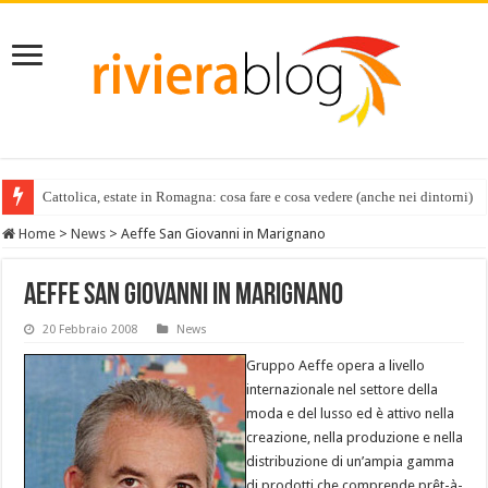
Cattolica, estate in Romagna: cosa fare e cosa vedere (anche nei dintorni)
Home
>
News
>
Aeffe San Giovanni in Marignano
Aeffe San Giovanni in Marignano
20 Febbraio 2008
News
Gruppo Aeffe opera a livello
internazionale nel settore della
moda e del lusso ed è attivo nella
creazione, nella produzione e nella
distribuzione di un’ampia gamma
di prodotti che comprende prêt-à-