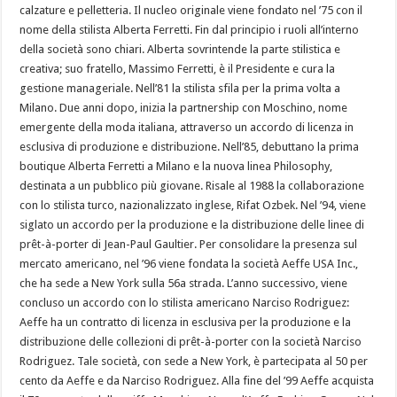
calzature e pelletteria. Il nucleo originale viene fondato nel ’75 con il
nome della stilista Alberta Ferretti. Fin dal principio i ruoli all’interno
della società sono chiari. Alberta sovrintende la parte stilistica e
creativa; suo fratello, Massimo Ferretti, è il Presidente e cura la
gestione manageriale. Nell’81 la stilista sfila per la prima volta a
Milano. Due anni dopo, inizia la partnership con Moschino, nome
emergente della moda italiana, attraverso un accordo di licenza in
esclusiva di produzione e distribuzione. Nell’85, debuttano la prima
boutique Alberta Ferretti a Milano e la nuova linea Philosophy,
destinata a un pubblico più giovane. Risale al 1988 la collaborazione
con lo stilista turco, nazionalizzato inglese, Rifat Ozbek. Nel ’94, viene
siglato un accordo per la produzione e la distribuzione delle linee di
prêt-à-porter di Jean-Paul Gaultier. Per consolidare la presenza sul
mercato americano, nel ’96 viene fondata la società Aeffe USA Inc.,
che ha sede a New York sulla 56a strada. L’anno successivo, viene
concluso un accordo con lo stilista americano Narciso Rodriguez:
Aeffe ha un contratto di licenza in esclusiva per la produzione e la
distribuzione delle collezioni di prêt-à-porter con la società Narciso
Rodriguez. Tale società, con sede a New York, è partecipata al 50 per
cento da Aeffe e da Narciso Rodriguez. Alla fine del ’99 Aeffe acquista