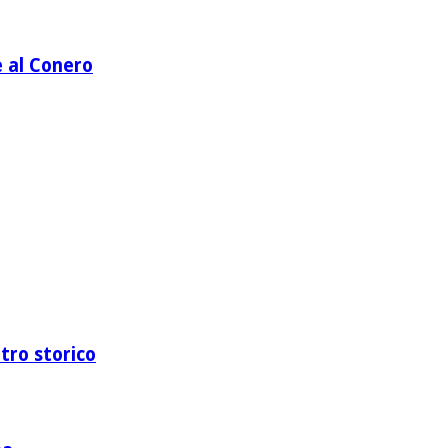
e al Conero
ntro storico