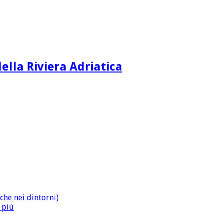
ella Riviera Adriatica
che nei dintorni)
n più