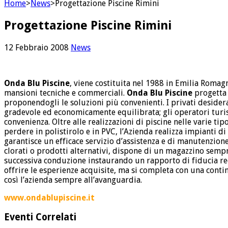
Home
>
News
>
Progettazione Piscine Rimini
Progettazione Piscine Rimini
12 Febbraio 2008
News
Onda Blu Piscine
, viene costituita nel 1988 in Emilia Romag
mansioni tecniche e commerciali.
Onda Blu Piscine
progetta 
proponendogli le soluzioni più convenienti. I privati desider
gradevole ed economicamente equilibrata; gli operatori turist
convenienza. Oltre alle realizzazioni di piscine nelle varie t
perdere in polistirolo e in PVC, l’Azienda realizza impianti 
garantisce un efficace servizio d’assistenza e di manutenzion
clorati o prodotti alternativi, dispone di un magazzino sempre
successiva conduzione instaurando un rapporto di fiducia reci
offrire le esperienze acquisite, ma si completa con una conti
così l’azienda sempre all’avanguardia.
www.ondablupiscine.it
Eventi Correlati