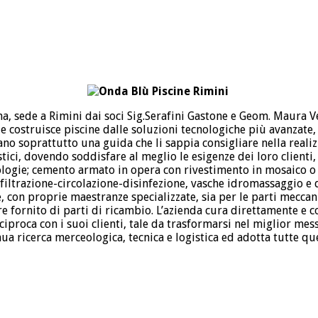
na, sede a Rimini dai soci Sig.Serafini Gastone e Geom. Maura Ve
e costruisce piscine dalle soluzioni tecnologiche più avanzate, 
ano soprattutto una guida che li sappia consigliare nella reali
ici, dovendo soddisfare al meglio le esigenze dei loro clienti,
ipologie; cemento armato in opera con rivestimento in mosaico o
di filtrazione-circolazione-disinfezione, vasche idromassaggio 
e, con proprie maestranze specializzate, sia per le parti mecca
 fornito di parti di ricambio. L’azienda cura direttamente e co
proca con i suoi clienti, tale da trasformarsi nel miglior mes
nua ricerca merceologica, tecnica e logistica ed adotta tutte q