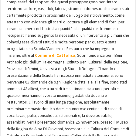
complessità dei rapporti che questi presuppongono per l’intero
territorio: anfore, vasi, doli, laterizi, strumenti domestici che erano stati
certamente prodotti in prossimità del luogo del ritrovamento, come
attestano con evidenza gli scarti di cottura e gli elementi di forni per
ceramica emersi nel butto. La quantità e la qualità dei frammenti
recuperati hanno suggerito la necessità di un intervento a più mani che
coinvolgesse diversi Istituti e molte persone: per questo è stata
progettata una Scuola/Cantiere di Restauro che ha impegnato
insieme, oltre al
Comune di Cattolica
, Soprintendenza per i Beni
Archeologici dell’Emilia-Romagna, Istituto Beni Culturali della Regione,
Provincia di Rimini, Università degli Studi di Bologna. Il bando di
presentazione della Scuola ha riscosso immediata attenzione: sono
pervenute 83 domande da ogni Regione d’Italia e, alla fine, sono stati
ammessi 42 allievi, che a turni di tre settimane ciascuno, per oltre
quattro mesi hanno lavorato insieme, guidati da docenti e
restauratori. Il lavoro di una lunga stagione, assolutamente
preliminare e mastodontico date le numerose centinaia di casse di
cocci lavati, puliti, consolidati, selezionati e, là dove possibile,
assemblati, verrà presentato domenica 25 novembre, presso il Museo
della Regina da Alba Di Giovanni, Assessore alla Cultura del Comune di
Cattolica e Presidente dell’Istituzione Culturale della Regina, e da