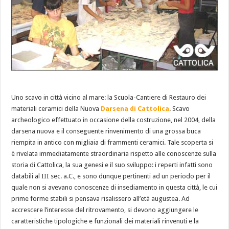
Uno scavo in città vicino al mare: la Scuola-Cantiere di Restauro dei
materiali ceramici della Nuova
Darsena di Cattolica
. Scavo
archeologico effettuato in occasione della costruzione, nel 2004, della
darsena nuova e il conseguente rinvenimento di una grossa buca
riempita in antico con migliaia di frammenti ceramici. Tale scoperta si
è rivelata immediatamente straordinaria rispetto alle conoscenze sulla
storia di Cattolica, la sua genesi e il suo sviluppo: i reperti infatti sono
databili al III sec. a.C., e sono dunque pertinenti ad un periodo per il
quale non si avevano conoscenze di insediamento in questa città, le cui
prime forme stabili si pensava risalissero all’età augustea. Ad
accrescere l’interesse del ritrovamento, si devono aggiungere le
caratteristiche tipologiche e funzionali dei materiali rinvenuti e la