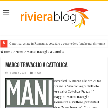
Cattolica, estate in Romagna: cosa fare e cosa vedere (anche nei dintorni)
Home
>
News
>
Marco Travaglio a Cattolica
Marco Travaglio a Cattolica
8 Marzo 2008
News
Mercoledì 12 marzo alle ore 21.00
presso la Sala convegni dell’Hotel
Kursaal di Cattolica (Piazza 1°
Maggio), Marco Travaglio,
giornalista e scrittore, presenta il
libro “Mani Sporche”. Coordina: