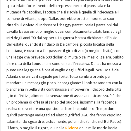
spira infatti forte il vento della repressione: se il jeans cala e la
mutanda fa capolino, l’accusa che si rischia è quella di indecenza e il
comune di Atlanta, dopo Dallas potrebbe presto imporre ai suoi
cittadini il divieto di indossare i “baggy pants”, ossia i pantaloni dal
cavallo bassissimo, o meglio quasi completamente calati, lanciati agli
inizi degli anni ’90 dai rappers. La guerra è stata dichiarata all’inizio
dell’estate, quando il sindaco di Delcambre, piccola località della
Louisiana, è riuscito a far passare il giro di vite (o meglio di vita), con
una legge che prevede 500 dollari di multa o sei mesi di galera. Subito
altre città della Louisiana si sono unite all’iniziativa. Dallas ha messo a
punto una legge che è ora al vaglio degli uffici legali locali. Ma è da
Atlanta che arriva il segnale più forte. Tutto sembra pronto per
mandare un messaggio poco incoraggiante: il look trasandato con la
biancheria in bella vista contribuisce a impoverire il decoro della città
e, in definitiva, alimenta la sensazione di assenza di sicurezza. Più che
un problema di offesa al senso del pudore, insomma, la faccenda
rischia di diventare una questione di ordine pubblico. Tempi duri
quindi per tanga variegati ed elastici griffati D&G che fanno capolino
calamitando sguardi e, ciclicamente, polemiche (anche nel Bel Paese).
Il fatto, o meglio il rigore, qui nella
Riviera
delle mille mode lascia