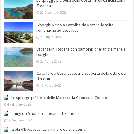
Le spiagge più belle della Costa Tirrenica nella zona
Toscana
20 Dicembre 2022
5 borghi vicino a Cattolica da visitare: località
romantiche ed evocative
28 Luglio 2022
Vacanze in Toscana con bambini: itinerari tra mare e
borghi
20 Aprile 2022
Cosa fare a Cesenatico: alla scoperta della città e dei
dintorni
10 Marzo 2022
Le spiagge più belle delle Marche: da Gabicce al Conero
4 Febbraio 2022
I migliori 5 hotel con piscina di Riccione
18 Gennaio 2022
Isola d’Elba: vacanze tra mare ed entroterra