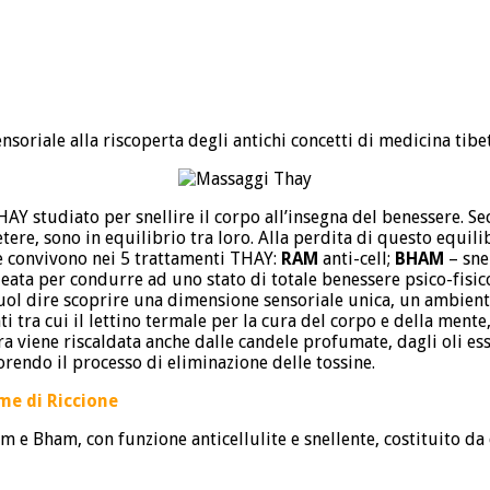
ensoriale alla riscoperta degli antichi concetti di medicina ti
HAY studiato per snellire il corpo all’insegna del benessere. Se
ere, sono in equilibrio tra loro. Alla perdita di questo equilibr
he convivono nei 5 trattamenti THAY:
RAM
anti-cell;
BHAM
– sne
ata per condurre ad uno stato di totale benessere psico-fisico 
vuol dire scoprire una dimensione sensoriale unica, un ambien
ti tra cui il lettino termale per la cura del corpo e della men
a viene riscaldata anche dalle candele profumate, dagli oli es
rendo il processo di eliminazione delle tossine.
me di Riccione
 e Bham, con funzione anticellulite e snellente, costituito da 