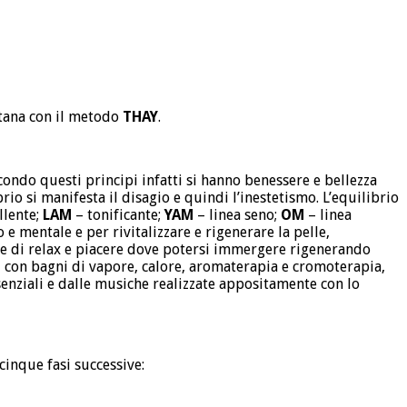
betana con il metodo
THAY
.
condo questi principi infatti si hanno benessere e bellezza
io si manifesta il disagio e quindi l’inestetismo. L’equilibrio
llente;
LAM
– tonificante;
YAM
– linea seno;
OM
– linea
e mentale e per rivitalizzare e rigenerare la pelle,
te di relax e piacere dove potersi immergere rigenerando
te, con bagni di vapore, calore, aromaterapia e cromoterapia,
senziali e dalle musiche realizzate appositamente con lo
cinque fasi successive: