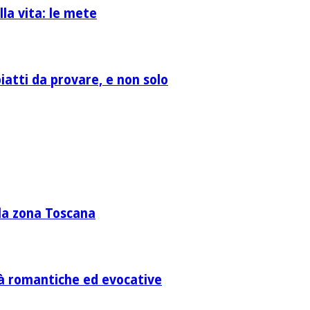
la vita: le mete
atti da provare, e non solo
lla zona Toscana
ità romantiche ed evocative