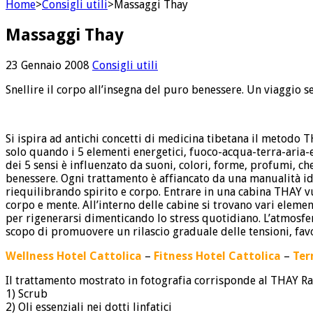
Home
>
Consigli utili
>
Massaggi Thay
Massaggi Thay
23 Gennaio 2008
Consigli utili
Snellire il corpo all’insegna del puro benessere. Un viaggio s
Si ispira ad antichi concetti di medicina tibetana il metodo T
solo quando i 5 elementi energetici, fuoco-acqua-terra-aria-et
dei 5 sensi è influenzato da suoni, colori, forme, profumi, c
benessere. Ogni trattamento è affiancato da una manualità ide
riequilibrando spirito e corpo. Entrare in una cabina THAY 
corpo e mente. All’interno delle cabine si trovano vari elemen
per rigenerarsi dimenticando lo stress quotidiano. L’atmosfer
scopo di promuovere un rilascio graduale delle tensioni, favo
Wellness Hotel Cattolica
–
Fitness Hotel Cattolica
–
Ter
Il trattamento mostrato in fotografia corrisponde al THAY Ram
1) Scrub
2) Oli essenziali nei dotti linfatici