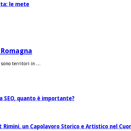
ita: le mete
ia Romagna
 sono territori in …
lla SEO, quanto è importante?
Rimini, un Capolavoro Storico e Artistico nel Cuor