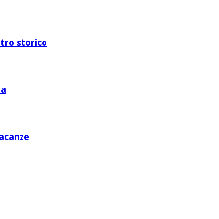
ntro storico
na
vacanze