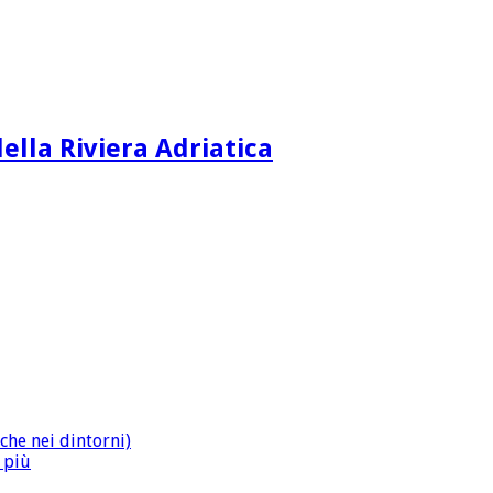
ella Riviera Adriatica
che nei dintorni)
n più