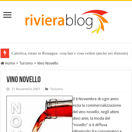
Cattolica, estate in Romagna: cosa fare e cosa vedere (anche nei dintorni)
Home
>
Turismo
>
Vino Novello
Vino Novello
21 Novembre 2007
Turismo
Il 6 Novembre di ogni anno
inizia la commercializzazione
del vino novello, negli ultimi
dieci anni, la moda del
“novello” si è diffusa
oltremodo fra consumatori e