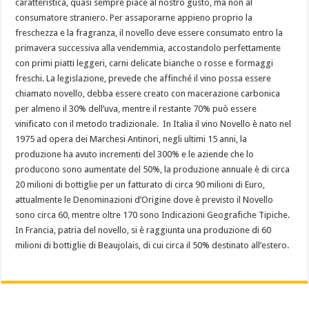
caratteristica, quasi sempre piace al nostro gusto, ma non al
consumatore straniero. Per assaporarne appieno proprio la
freschezza e la fragranza, il novello deve essere consumato entro la
primavera successiva alla vendemmia, accostandolo perfettamente
con primi piatti leggeri, carni delicate bianche o rosse e formaggi
freschi. La legislazione, prevede che affinché il vino possa essere
chiamato novello, debba essere creato con macerazione carbonica
per almeno il 30% dell’uva, mentre il restante 70% può essere
vinificato con il metodo tradizionale. In Italia il vino Novello è nato nel
1975 ad opera dei Marchesi Antinori, negli ultimi 15 anni, la
produzione ha avuto incrementi del 300% e le aziende che lo
producono sono aumentate del 50%, la produzione annuale è di circa
20 milioni di bottiglie per un fatturato di circa 90 milioni di Euro,
attualmente le Denominazioni d’Origine dove è previsto il Novello
sono circa 60, mentre oltre 170 sono Indicazioni Geografiche Tipiche.
In Francia, patria del novello, si è raggiunta una produzione di 60
milioni di bottiglie di Beaujolais, di cui circa il 50% destinato all’estero.