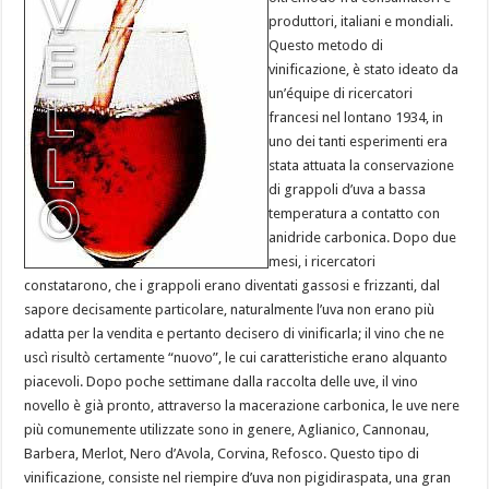
produttori, italiani e mondiali.
Questo metodo di
vinificazione, è stato ideato da
un’équipe di ricercatori
francesi nel lontano 1934, in
uno dei tanti esperimenti era
stata attuata la conservazione
di grappoli d’uva a bassa
temperatura a contatto con
anidride carbonica. Dopo due
mesi, i ricercatori
constatarono, che i grappoli erano diventati gassosi e frizzanti, dal
sapore decisamente particolare, naturalmente l’uva non erano più
adatta per la vendita e pertanto decisero di vinificarla; il vino che ne
uscì risultò certamente “nuovo”, le cui caratteristiche erano alquanto
piacevoli. Dopo poche settimane dalla raccolta delle uve, il vino
novello è già pronto, attraverso la macerazione carbonica, le uve nere
più comunemente utilizzate sono in genere, Aglianico, Cannonau,
Barbera, Merlot, Nero d’Avola, Corvina, Refosco. Questo tipo di
vinificazione, consiste nel riempire d’uva non pigidiraspata, una gran