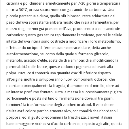
cisterna e poi chiuderla ermeticamente per 7-20 giorni a temperatura
di circa 30°C, previa saturazione con gas anidride carbonica. Una
piccola percentuale d’uva, quella più in basso, resta schiacciata dal
peso dell’uva soprastante e libera mosto che inizia a fermentare, per
mezzo degli enzimi già presenti nell’uva, producendo alcol e anidride
carbonica; questo gas satura rapidamente l’ambiente, per cui le cellule
intatte dell’uva intera sono costrette a modificare il loro metabolismo,
effettuando un tipo di fermentazione intracellulare, detta anche
autofermentazione, nel corso della quale si formano glicerolo,
metanolo, acetato d’etile, acetaldeidi e aminoacidi e, modificando la
permeabilità delle bucce, queste cedono i pigmenti coloranti alla
polpa. L’uva, così conterrà una quantità d’acidi inferiore rispetto
all’origine, inoltre si svilupperanno nuovi componenti odorosi, che
ricordano principalmente la fragola, il lampone ed il mirtillo, oltre ad
un intenso profumo fruttato. Tutta la massa è successivamente pigiata
sofficemente e posta nel tino di fermentazione dove, in tre giorni,
terminerà la trasformazione degli zuccheri in alcool. Il vino che ne
risulta avrà colore particolarmente vivo, con tonalità che ricordano il
porpora, ed al gusto predominerà la freschezza. I novelli italiani
hanno maggiore ricchezza d’acido carbonico, rispetto agli altri, questa