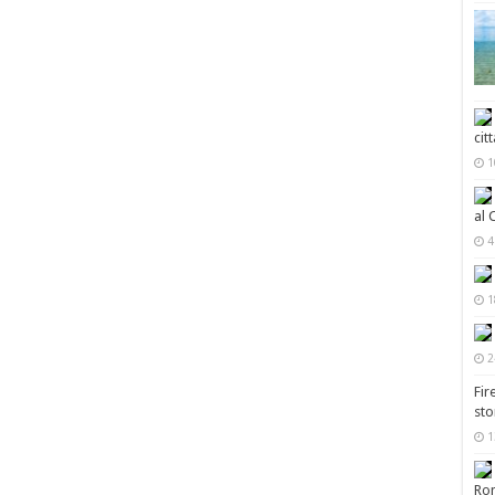
cit
1
al 
4
1
2
Fir
sto
1
Ro