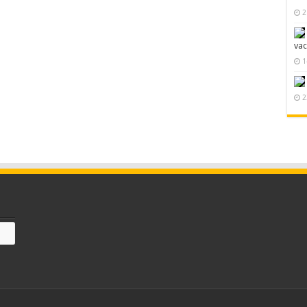
2
va
1
2