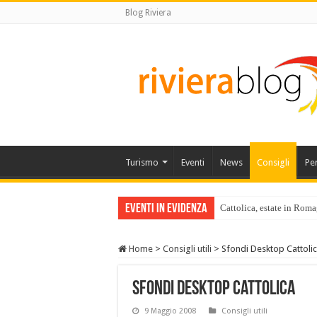
Blog Riviera
Turismo
Eventi
News
Consigli
Pe
Eventi in Evidenza
Cattolica, estate in Roma
Home
>
Consigli utili
>
Sfondi Desktop Cattoli
Sfondi Desktop Cattolica
9 Maggio 2008
Consigli utili