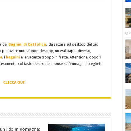
2
er dei
Bagnini di Cattolica
, da settare sul desktop del tuo
a per avere uno sfondo desktop, un wallpaper diverso,
ca
, i
bagnini
e le vacanze troppo in fretta. Attenzione, dopo il
essivamente col tasto destro del mouse sull’immagine scegliete
CLICCA QUI’
 un lido in Romagna: