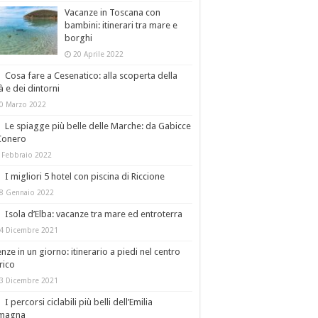
Vacanze in Toscana con
bambini: itinerari tra mare e
borghi
20 Aprile 2022
Cosa fare a Cesenatico: alla scoperta della
tà e dei dintorni
0 Marzo 2022
Le spiagge più belle delle Marche: da Gabicce
Conero
 Febbraio 2022
I migliori 5 hotel con piscina di Riccione
8 Gennaio 2022
Isola d’Elba: vacanze tra mare ed entroterra
4 Dicembre 2021
enze in un giorno: itinerario a piedi nel centro
rico
3 Dicembre 2021
I percorsi ciclabili più belli dell’Emilia
magna