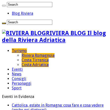
Blog Riviera
RIVIERA BLOG Il blog
della Riviera Adriatica
Turismo
Riviera Romagnola
Costa Tirrenica
Costa Adriatica
Eventi
News
Consigli
Personaggi
Sport
Eventi in Evidenza
Cattolica, estate in Romagna: cosa fare e cosa vedere
(anche nei dintorni)