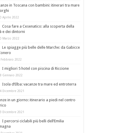
anze in Toscana con bambini: itinerari tra mare
orghi
0 Aprile 2022
Cosa fare a Cesenatico: alla scoperta della
tà e dei dintorni
0 Marzo 2022
Le spiagge più belle delle Marche: da Gabicce
Conero
 Febbraio 2022
I migliori 5 hotel con piscina di Riccione
8 Gennaio 2022
Isola d’Elba: vacanze tra mare ed entroterra
4 Dicembre 2021
enze in un giorno: itinerario a piedi nel centro
rico
3 Dicembre 2021
I percorsi ciclabili più belli dell’Emilia
magna
 Dicembre 2021