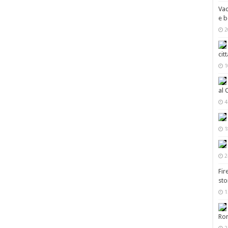
Vac
e b
2
cit
1
al 
4
1
2
Fir
sto
1
Ro
2