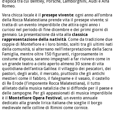
d’epoca tra cui Bentley, Porsche, Lamborghini, Audi e Alfa
Romeo.
Vera chicca locale è il
presepe vivente
: ogni anno all’ombra
della Rocca Malatestiana prende vita il presepe vivente; si
tratta di un evento imperdibile che attira ogni anno i
curiosi nel periodo di fine dicembre e dei primi giorni di
gennaio. La presentazione dà vita alla
classica
rappresentazione della natività
. Come da tradizione due
coppie di Montefiore e i loro bimbi, scelti tra gli ultimi nati
della comunità, si alternano nell’interpretazione della Sacra
Famiglia, mentre oltre 150 figuranti, rigorosamente in
costume d’epoca, saranno impegnati a far rivivere come in
un grande teatro a cielo aperto almeno 30 scene di vita
quotidiana dell’antica Galilea: il villaggio dei pescatori, dei
pastori, degli arabi, il mercato, piuttosto che gli antichi
mestieri come il fabbro, il falegname e il vasaio, il castello
di Re Erode (l’imponente Rocca Malatestiana), il tutto
allietato dalla musica natalizia che si diffonde per il paese e
delle zampogne. Per gli appassionati di musica imperdibile
è il
Montefiore Opera Festival
, un evento annuale
dedicato alla grande lirica italiana che sceglie il borgo
medievale nelle colline di Rimini come cornice.