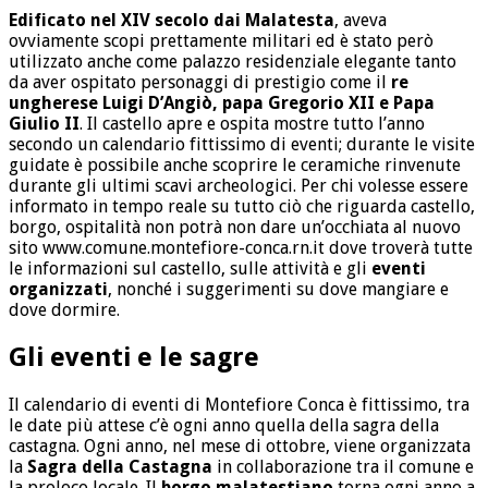
Edificato nel XIV secolo dai Malatesta
, aveva
ovviamente scopi prettamente militari ed è stato però
utilizzato anche come palazzo residenziale elegante tanto
da aver ospitato personaggi di prestigio come il
re
ungherese Luigi D’Angiò, papa Gregorio XII e Papa
Giulio II
. Il castello apre e ospita mostre tutto l’anno
secondo un calendario fittissimo di eventi; durante le visite
guidate è possibile anche scoprire le ceramiche rinvenute
durante gli ultimi scavi archeologici. Per chi volesse essere
informato in tempo reale su tutto ciò che riguarda castello,
borgo, ospitalità non potrà non dare un’occhiata al nuovo
sito www.comune.montefiore-conca.rn.it dove troverà tutte
le informazioni sul castello, sulle attività e gli
eventi
organizzati
, nonché i suggerimenti su dove mangiare e
dove dormire.
Gli eventi e le sagre
Il calendario di eventi di Montefiore Conca è fittissimo, tra
le date più attese c’è ogni anno quella della sagra della
castagna. Ogni anno, nel mese di ottobre, viene organizzata
la
Sagra della Castagna
in collaborazione tra il comune e
la proloco locale. Il
borgo malatestiano
torna ogni anno a