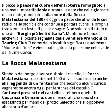
Il
piccolo paese nel cuore dell’entroterra romagnolo
è
una meta imperdibile sia durante l’estate che nelle giornate
meno calde; dominato dalla
mole della Rocca
Malatestiana del 1307
è oggi un paese che affonda le sue
radici nella storia e che continua a portare avanti le proprie
tradizioni tra feste di paese e sagre. Non solo con il titolo di
uno dei “
Borghi più belli d’Italia
”, Montefiore Conca è
anche tra le località segnalate dalle
Bandiere Arancioni di
Touring Club
. Il nome della località significa testualmente
“Monte dei fiori” e viene poi legato alla posizione nella valle
del fiume Conca.
La Rocca Malatestiana
Simbolo del borgo è senza dubbio il castello; la
Rocca
Malatestiana
costruita nel 1400 deve il suo fascino anche
alla
leggenda di un fantasma
che secondo alcuni curiosi
vagherebbe ancora oggi per le stanze del castello. I
fantasmi presenti nel castello
sarebbero quelli di
Costanza e Ormanno
, due innamorati che sono stati
assassinati per mano del prozio Galeotto che si opponeva
alla storia d’amore.