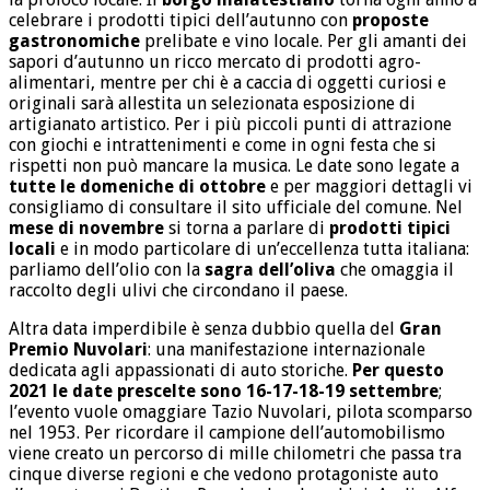
celebrare i prodotti tipici dell’autunno con
proposte
gastronomiche
prelibate e vino locale. Per gli amanti dei
sapori d’autunno un ricco mercato di prodotti agro-
alimentari, mentre per chi è a caccia di oggetti curiosi e
originali sarà allestita un selezionata esposizione di
artigianato artistico. Per i più piccoli punti di attrazione
con giochi e intrattenimenti e come in ogni festa che si
rispetti non può mancare la musica. Le date sono legate a
tutte le domeniche di ottobre
e per maggiori dettagli vi
consigliamo di consultare il sito ufficiale del comune. Nel
mese di novembre
si torna a parlare di
prodotti tipici
locali
e in modo particolare di un’eccellenza tutta italiana:
parliamo dell’olio con la
sagra dell’oliva
che omaggia il
raccolto degli ulivi che circondano il paese.
Altra data imperdibile è senza dubbio quella del
Gran
Premio Nuvolari
: una manifestazione internazionale
dedicata agli appassionati di auto storiche.
Per questo
2021 le date prescelte sono 16-17-18-19
settembre
;
l’evento vuole omaggiare Tazio Nuvolari, pilota scomparso
nel 1953. Per ricordare il campione dell’automobilismo
viene creato un percorso di mille chilometri che passa tra
cinque diverse regioni e che vedono protagoniste auto