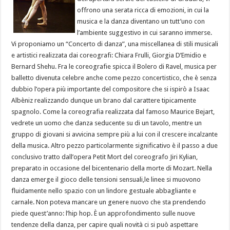
offrono una serata ricca di emozioni, in cui la
musica e la danza diventano un tutt’uno con
l’ambiente suggestivo in cui saranno immerse.
Vi proponiamo un “Concerto di danza”, una miscellanea di stili musicali
e artistici realizzata dai coreografi: Chiara Frulli, Giorgia D’Emidio e
Bernard Shehu. Fra le coreografie spicca il Bolero di Ravel, musica per
balletto divenuta celebre anche come pezzo concertistico, che è senza
dubbio l’opera più importante del compositore che si ispirò a Isaac
Albèniz realizzando dunque un brano dal carattere tipicamente
spagnolo. Come la coreografia realizzata dal famoso Maurice Bejart,
vedrete un uomo che danza seducente su di un tavolo, mentre un
gruppo di giovani si avvicina sempre più a lui con il crescere incalzante
della musica. Altro pezzo particolarmente significativo è il passo a due
conclusivo tratto dall’opera Petit Mort del coreografo Jiri Kylian,
preparato in occasione del bicentenario della morte di Mozart. Nella
danza emerge il gioco delle tensioni sensuali,le linee si muovono
fluidamente nello spazio con un lindore gestuale abbagliante e
carnale. Non poteva mancare un genere nuovo che sta prendendo
piede quest’anno: l’hip hop. È un approfondimento sulle nuove
tendenze della danza, per capire quali novità ci si può aspettare