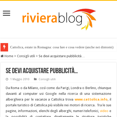
Cattolica, estate in Romagna: cosa fare e cosa vedere (anche nei dintorni)
Home
>
Consigli utili
>
Se devi acquistare pubblicità…
Se devi acquistare pubblicità…
1 Maggio 2010
Consigli utili
Da Roma o da Milano, così come da Parigi, Londra o Berlino, chiunque
davanti al computer usi Google nella ricerca di una sistemazione
alberghiera per le vacanze a Cattolica trova
www.cattolica.info
, il
portale turistico di Cattolica più visibile nei motori di ricerca. Tra le sue
pagine, informazioni, elenchi degli alberghi, numeri telefonici,
video
e
la possibilità di contattare direttamente le strutture turistiche