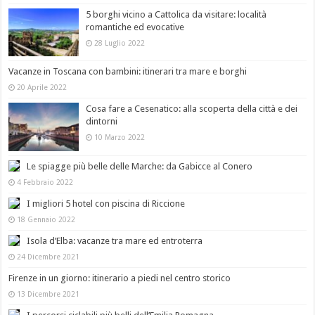
5 borghi vicino a Cattolica da visitare: località
romantiche ed evocative
28 Luglio 2022
Vacanze in Toscana con bambini: itinerari tra mare e borghi
20 Aprile 2022
Cosa fare a Cesenatico: alla scoperta della città e dei
dintorni
10 Marzo 2022
Le spiagge più belle delle Marche: da Gabicce al Conero
4 Febbraio 2022
I migliori 5 hotel con piscina di Riccione
18 Gennaio 2022
Isola d’Elba: vacanze tra mare ed entroterra
24 Dicembre 2021
Firenze in un giorno: itinerario a piedi nel centro storico
13 Dicembre 2021