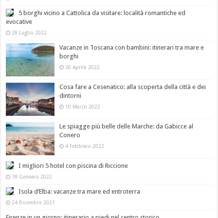
5 borghi vicino a Cattolica da visitare: località romantiche ed
evocative
28 Luglio 2022
Vacanze in Toscana con bambini: itinerari tra mare e
borghi
20 Aprile 2022
Cosa fare a Cesenatico: alla scoperta della città e dei
dintorni
10 Marzo 2022
Le spiagge più belle delle Marche: da Gabicce al
Conero
4 Febbraio 2022
I migliori 5 hotel con piscina di Riccione
18 Gennaio 2022
Isola d’Elba: vacanze tra mare ed entroterra
24 Dicembre 2021
Firenze in un giorno: itinerario a piedi nel centro storico