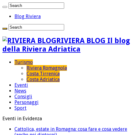
Blog Riviera
RIVIERA BLOG Il blog
della Riviera Adriatica
Turismo
Riviera Romagnola
Costa Tirrenica
Costa Adriatica
Eventi
News
Consigli
Personaggi
Sport
Eventi in Evidenza
Cattolica, estate in Romagna: cosa fare e cosa vedere
(anche nei dintorni)