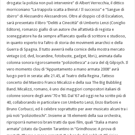
drogata: la polizia non può intervenire” di Albert Verrecchia, il dittico
morriconiano “La trappola scatta a Beirut / Il successo” e “Sangue di
sbirro” di Alessandro Alessandroni. Oltre al doppio cd di Escalation,
sarà presentato il libro “Delitti a Cinecittà” di Umberto Lenzi (Coniglio
Editore), romanzo giallo di un autore che all’attività di regista e
sceneggiatore ha da sempre affiancato quella di scrittore e studioso,
in quanto esperto tra l’altro di storia dei movimenti anarchici e della
Guerra di Spagna. Il tutto avverrà nella cornice della mostra mercato
vintage (cd, dvd, locandine, fotobuste, gadget, libri.), animata dalla
colonna sonora rigorosamente “poliziottesca” a cura del dj Gilpsych. Il
vero momento clou di “Appuntamento a mano armata 2008” avrà
luogo però in serata: alle 21.45, al Teatro della Regina , l’atteso
concerto del Maestro Franco Micalizzi e della sua The Big Bubbling
Band. Micalizzi, romano, è uno dei maggiori compositori italiani di
colonne sonore degli anni ’70 e ’80. Dal ’67 ad oggi ne ha scritte più di
40, collaborando in particolare con Umberto Lenzi, Enzo Barboni e
Bruno Corbucci, ed è celebre soprattutto per aver musicato alcuni tra i
più noti “poliziotteschi”. Insieme ai 18 elementi della sua orchestra,
riproporrà numerosi brani tratti da quei film, quali “Italia a mano
armata” (citato da Quentin Tarantino in “Grindhouse: A prova di