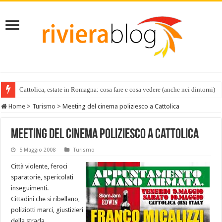
Cattolica, estate in Romagna: cosa fare e cosa vedere (anche nei dintorni)
Home
>
Turismo
>
Meeting del cinema poliziesco a Cattolica
Meeting del cinema poliziesco a Cattolica
5 Maggio 2008
Turismo
Città violente, feroci
sparatorie, spericolati
inseguimenti.
Cittadini che si ribellano,
poliziotti marci, giustizieri
della strada.