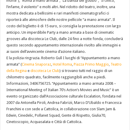
morte”), “Roma a mano armata”, “La banda del gobbo”, “Il cinico,
l’infame, il violento” e molti altri. Nel ridotto del teatro, inoltre, una
mostra dedicata a bellissimi e rari manifesti cinematografici ci
riporterà alle atmosfere delle nostre pellicole “a mano armata”. Il
costo del biglietto è di 15 euro, si consiglia la prenotazione con largo
anticipo. Un imperdibile Party a mano armata a base di cinematic
grooves alla discoteca Le Club, dalle 24 fino a notte fonda, concluderà
questo secondo appuntamento internazionale rivolto alle immagini e
ai suoni dell’avvincente cinema d’azione italiano.
E la polizia ringrazia. Roberto Gulì I luoghi di “Appuntamento a mano
armata” (
Cinema Snaporaz
,
Hotel Roma
,
Piazza Primo Maggio
,
Teatro
della Regina
e
discoteca Le Club
) si trovano tutti nel raggio di un
chilometro quadrato, facilmente raggiungibili anche a piedi.
Informazioni, 3406756725. “Appuntamento a mano armata 2008 –
International Meeting of Italian 70’s Action’s Movies and Music” è un
evento organizzato dall’Associazione culturale Escalation, fondata nel
2007 da Antonella Piroli, Andrea Fabrizii, Marco D’Ubaldo e Francesca
Franchini e con sede a Cattolica, in collaborazione con Slam Jam &
Edwin, Cinedelic, Pollanet Squad, Gente di Rispetto, Giulia70,
Cinetoscopio, Acquasalata e Città di Cattolica.