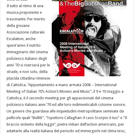
Il tutto al ritmo di una
musica prepotente e
trascinante. Per merito
della giovane
Associazione culturale
Escalation, anche
quest’anno il nutrito
immaginario del cinema
poliziesco italiano degli
anni ’70 si riverserà per le
strade, e non solo, della
placida cittadina riminese
di Cattolica. “Appuntamento a mano armata 2008 – International
Meeting of Italian 70’s Action’s Movies and Music”, il 9 e 10 maggio a
Cattolica, è il secondo meeting per gli appassionati del cinema
poliziesco italiano anni ‘70 ed alle loro indimenticabili colonne sonore.
Un genere che guardava alle inquietudini metropolitane seminate da
pellicole quali “Bullitt”, “Ispettore Callaghan: il caso Scorpio è tuo” e “Il
braccio violento della legge”, pietre miliari dell’action americano, per
adattarle alla realtà italiana del periodo ed immergerle nel clima teso,