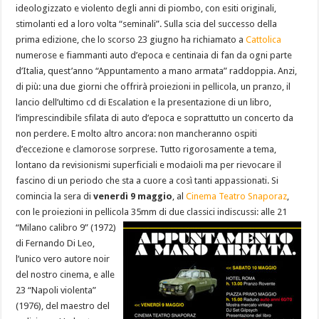
ideologizzato e violento degli anni di piombo, con esiti originali,
stimolanti ed a loro volta “seminali”. Sulla scia del successo della
prima edizione, che lo scorso 23 giugno ha richiamato a
Cattolica
numerose e fiammanti auto d’epoca e centinaia di fan da ogni parte
d’Italia, quest’anno “Appuntamento a mano armata” raddoppia. Anzi,
di più: una due giorni che offrirà proiezioni in pellicola, un pranzo, il
lancio dell’ultimo cd di Escalation e la presentazione di un libro,
l’imprescindibile sfilata di auto d’epoca e soprattutto un concerto da
non perdere. E molto altro ancora: non mancheranno ospiti
d’eccezione e clamorose sorprese. Tutto rigorosamente a tema,
lontano da revisionismi superficiali e modaioli ma per rievocare il
fascino di un periodo che sta a cuore a così tanti appassionati. Si
comincia la sera di
venerdì 9 maggio
, al
Cinema Teatro Snaporaz
,
con le proiezioni in pellicola 35mm di
due classici indiscussi: alle 21
“Milano calibro 9” (1972)
di Fernando Di Leo,
l’unico vero autore noir
del nostro cinema, e alle
23 “Napoli violenta”
(1976), del maestro del