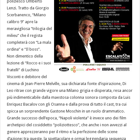
poliziesco Umberto
Lenzi. Tratto da Giorgio
Scerbanenco, “Milano
calibro 9” apre la
meravigliosa “trilogia del
milieu” che il regista
completerà con “La mala
ordina” e “Il boss”.
Non dimentico della
lezione di “Rocco e i suoi
fratelli” di Luchino
Visconti e debitore del
cinema di Jean-Pierre Melville, sua dichiarata fonte d’ispirazione, Di
Leo ritrae con grande vigore una Milano grigia e disperata, resa ancor
più indimenticabile dalla maestosa colonna sonora composta da Luis
Enriquez Bacalov con gli Osanna e dalla prova di tutto il cast, tra cui
spicca un sorprendente Gastone Moschin in un ruolo drammatico.
Grande successo dell’epoca, “Napoli violenta” è invece uno dei film
archetipici del cosiddetto “poliziottesco”, che anche i non avvezzi al
genere apprezzeranno per il ritmo e la perfezione delle scene
d’azione: tra queste, la spettacolare e ormai leggendaria sequenza