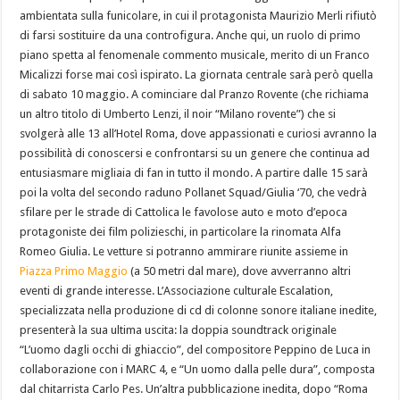
ambientata sulla funicolare, in cui il protagonista Maurizio Merli rifiutò
di farsi sostituire da una controfigura. Anche qui, un ruolo di primo
piano spetta al fenomenale commento musicale, merito di un Franco
Micalizzi forse mai così ispirato. La giornata centrale sarà però quella
di sabato 10 maggio. A cominciare dal Pranzo Rovente (che richiama
un altro titolo di Umberto Lenzi, il noir “Milano rovente”) che si
svolgerà alle 13 all’Hotel Roma, dove appassionati e curiosi avranno la
possibilità di conoscersi e confrontarsi su un genere che continua ad
entusiasmare migliaia di fan in tutto il mondo. A partire dalle 15 sarà
poi la volta del secondo raduno Pollanet Squad/Giulia ‘70, che vedrà
sfilare per le strade di Cattolica le favolose auto e moto d’epoca
protagoniste dei film polizieschi, in particolare la rinomata Alfa
Romeo Giulia. Le vetture si potranno ammirare riunite assieme in
Piazza Primo Maggio
(a 50 metri dal mare), dove avverranno altri
eventi di grande interesse. L’Associazione culturale Escalation,
specializzata nella produzione di cd di colonne sonore italiane inedite,
presenterà la sua ultima uscita: la doppia soundtrack originale
“L’uomo dagli occhi di ghiaccio”, del compositore Peppino de Luca in
collaborazione con i MARC 4, e “Un uomo dalla pelle dura”, composta
dal chitarrista Carlo Pes. Un’altra pubblicazione inedita, dopo “Roma