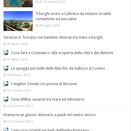
20 Dicembre 2022
5 borghi vicino a Cattolica da visitare: località
romantiche ed evocative
28 Luglio 2022
Vacanze in Toscana con bambini: itinerari tra mare e borghi
20 Aprile 2022
Cosa fare a Cesenatico: alla scoperta della città e dei dintorni
10 Marzo 2022
Le spiagge più belle delle Marche: da Gabicce al Conero
4 Febbraio 2022
I migliori 5 hotel con piscina di Riccione
18 Gennaio 2022
Isola d’Elba: vacanze tra mare ed entroterra
24 Dicembre 2021
Firenze in un giorno: itinerario a piedi nel centro storico
13 Dicembre 2021
I percorsi ciclabili più belli dell’Emilia Romagna