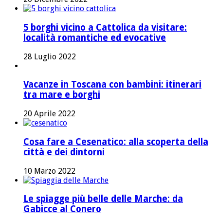
5 borghi vicino a Cattolica da visitare:
località romantiche ed evocative
28 Luglio 2022
Vacanze in Toscana con bambini: itinerari
tra mare e borghi
20 Aprile 2022
Cosa fare a Cesenatico: alla scoperta della
città e dei dintorni
10 Marzo 2022
Le spiagge più belle delle Marche: da
Gabicce al Conero