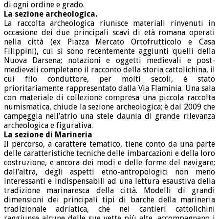
di ogni ordine e grado.
La sezione archeologica.
La raccolta archeologica riunisce materiali rinvenuti in
occasione dei due principali scavi di età romana operati
nella città (ex Piazza Mercato Ortofrutticolo e Casa
Filippini), cui si sono recentemente aggiunti quelli della
Nuova Darsena; notazioni e oggetti medievali e post-
medievali completano il racconto della storia cattolichina, il
cui filo conduttore, per molti secoli, è stato
prioritariamente rappresentato dalla Via Flaminia. Una sala
con materiale di collezione compresa una piccola raccolta
numismatica, chiude la sezione archeologica; è dal 2009 che
campeggia nell’atrio una stele daunia di grande rilevanza
archeologica e figurativa.
La sezione di Marineria
Il percorso, a carattere tematico, tiene conto da una parte
delle caratteristiche tecniche delle imbarcazioni e della loro
costruzione, e ancora dei modi e delle forme del navigare;
dall’altra, degli aspetti etno-antropologici non meno
interessanti e indispensabili ad una lettura esaustiva della
tradizione marinaresca della città. Modelli di grandi
dimensioni dei principali tipi di barche della marineria
tradizionale adriatica, che nei cantieri cattolichini
raggiunse alcune delle sue vette più alte, accompagnano i