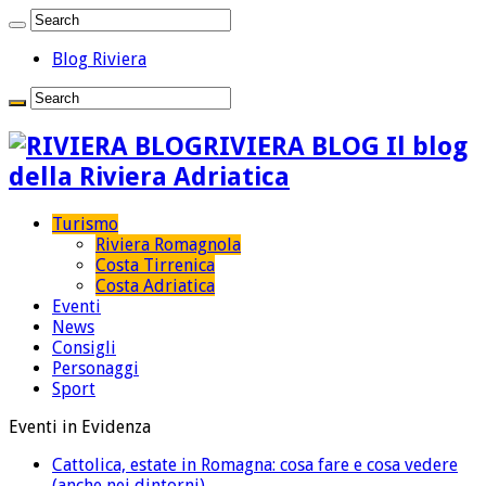
Blog Riviera
RIVIERA BLOG Il blog
della Riviera Adriatica
Turismo
Riviera Romagnola
Costa Tirrenica
Costa Adriatica
Eventi
News
Consigli
Personaggi
Sport
Eventi in Evidenza
Cattolica, estate in Romagna: cosa fare e cosa vedere
(anche nei dintorni)