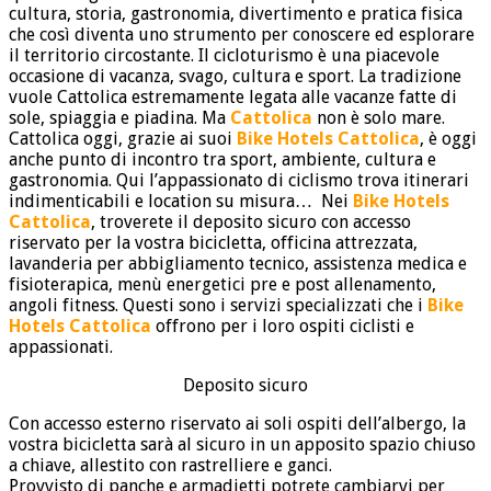
cultura, storia, gastronomia, divertimento e pratica fisica
che così diventa uno strumento per conoscere ed esplorare
il territorio circostante. Il cicloturismo è una piacevole
occasione di vacanza, svago, cultura e sport. La tradizione
vuole Cattolica estremamente legata alle vacanze fatte di
sole, spiaggia e piadina. Ma
Cattolica
non è solo mare.
Cattolica oggi, grazie ai suoi
Bike Hotels Cattolica
, è oggi
anche punto di incontro tra sport, ambiente, cultura e
gastronomia. Qui l’appassionato di ciclismo trova itinerari
indimenticabili e location su misura… Nei
Bike Hotels
Cattolica
, troverete il deposito sicuro con accesso
riservato per la vostra bicicletta, officina attrezzata,
lavanderia per abbigliamento tecnico, assistenza medica e
fisioterapica, menù energetici pre e post allenamento,
angoli fitness. Questi sono i servizi specializzati che i
Bike
Hotels Cattolica
offrono per i loro ospiti ciclisti e
appassionati.
Deposito sicuro
Con accesso esterno riservato ai soli ospiti dell’albergo, la
vostra bicicletta sarà al sicuro in un apposito spazio chiuso
a chiave, allestito con rastrelliere e ganci.
Provvisto di panche e armadietti potrete cambiarvi per