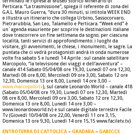
terminato le riprese al Museo Storico Minerario di
Perticara. “La trasmissione”, spiega il referente di zona del
G.A.L. Mauro Guerra, “dura 30 minuti, si intitola WEEK END
e illustra un itinerario che collega Urbino, Sassocorvaro,
Pietrarubbia, San Leo, Talamello e Perticara. “Week end” è
un´agenda esauriente per scoprire le destinazioni italiane
dove trascorrere un fine settimana da sogno; per ciascuna
località, tanti servizi di approfondimento: i luoghi da
visitare, gli avvenimenti, le chiese, i monumenti, le sagre. La
puntata che ci vedrà protagonisti andrà in onda numerose
volte fra sabato 5 e lunedì 14 Aprile : sul canale satellitare
Marcopolo, “la televisione dei viaggi e dell’avventura” –
canale 414 Sabato 05/04/08 ore 19,30, Lunedì 07 ore 12,30,
Martedì 08 ore 8,00, Mercoledì 09 ore 3,00, Sabato 12 ore
12,30, Domenica 13 ore 8,00, Lunedì 14 ore 3,00 –
www.marcopolo.tv
), sul canale Leonardo World – canale 418
(Sabato 05/04/08 ore 19,30, Lunedì 07 ore 12,30, Martedì
08 ore 8,00, Mercoledì 09 ore 3,00, Sabato 12 ore 12,30,
Domenica 13 ore 8,00, Lunedì 14 ore 3,00 –
www.leonardoworld.tv) e sul canale digitale terrestre Facile
Tv (Giovedì 10/04/08 ore 22,00, Venerdì 11 ore 3,15,
Domenica 13 ore 9,30, Lunedì 14 ore 15,15 www.faciletv.tv)
ENTROTERRA DI CATTOLICA
–
GRADARA
–
GABICCE