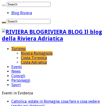
Blog Riviera
RIVIERA BLOG Il blog
della Riviera Adriatica
Turismo
Riviera Romagnola
Costa Tirrenica
Costa Adriatica
Eventi
News
Consigli
Personaggi
Sport
Eventi in Evidenza
Cattolica, estate in Romagna: cosa fare e cosa vedere
(anche nei dintorni)