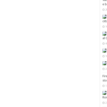
e b
2
cit
1
al 
4
1
2
Fir
sto
1
Ro
2