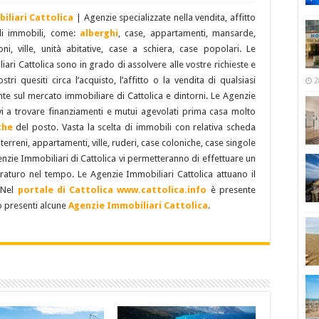
iliari Cattolica
| Agenzie specializzate nella vendita, affitto
di immobili, come:
alberghi
, case, appartamenti, mansarde,
oni, ville, unità abitative, case a schiera, case popolari. Le
ari Cattolica sono in grado di assolvere alle vostre richieste e
tri quesiti circa l’acquisto, l’affitto o la vendita di qualsiasi
2
te sul mercato immobiliare di Cattolica e dintorni. Le Agenzie
vi a trovare finanziamenti e mutui agevolati prima casa molto
che
del posto. Vasta la scelta di immobili con relativa scheda
 terreni, appartamenti, ville, ruderi, case coloniche, case singole
enzie Immobiliari di Cattolica vi permetteranno di effettuare un
raturo nel tempo. Le Agenzie Immobiliari Cattolica attuano il
 Nel
portale di Cattolica
www.cattolica.info
è presente
o presenti alcune
Agenzie Immobiliari Cattolica
.