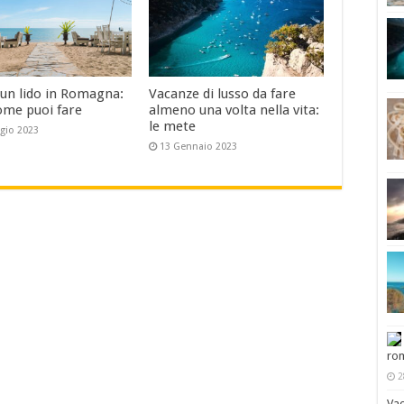
 un lido in Romagna:
Vacanze di lusso da fare
ome puoi fare
almeno una volta nella vita:
le mete
gio 2023
13 Gennaio 2023
rom
2
Vac