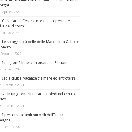
orghi
0 Aprile 2022
Cosa fare a Cesenatico: alla scoperta della
tà e dei dintorni
0 Marzo 2022
Le spiagge più belle delle Marche: da Gabicce
Conero
 Febbraio 2022
I migliori 5 hotel con piscina di Riccione
8 Gennaio 2022
Isola d’Elba: vacanze tra mare ed entroterra
4 Dicembre 2021
enze in un giorno: itinerario a piedi nel centro
rico
3 Dicembre 2021
I percorsi ciclabili più belli dell’Emilia
magna
 Dicembre 2021