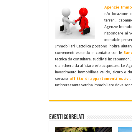
Agenzie Immob
e/o locazione 
terreni, capann
Agenzie Immobili
rispondere ai vos
immobile presen
Immobiliari Cattolica possono inoltre aiutar
convenienti essendo in contatto con le
Ban
tecnica da consultare, suddivisi in: capannoni,
o a schiera da affittare e/o acquistare. Le Ag
investimento immobiliare valido, sicuro e du
servizio
affitto di appartamenti estivi
.
un’interessante vetrina immobiliare dove son
Eventi Correlati