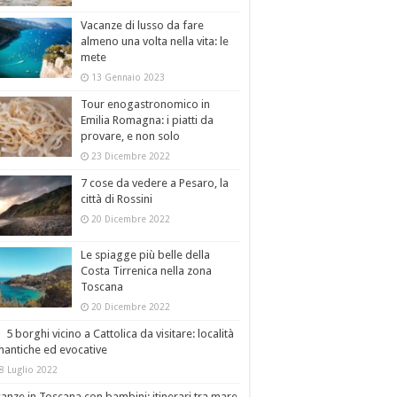
Vacanze di lusso da fare
almeno una volta nella vita: le
mete
13 Gennaio 2023
Tour enogastronomico in
Emilia Romagna: i piatti da
provare, e non solo
23 Dicembre 2022
7 cose da vedere a Pesaro, la
città di Rossini
20 Dicembre 2022
Le spiagge più belle della
Costa Tirrenica nella zona
Toscana
20 Dicembre 2022
5 borghi vicino a Cattolica da visitare: località
antiche ed evocative
8 Luglio 2022
anze in Toscana con bambini: itinerari tra mare