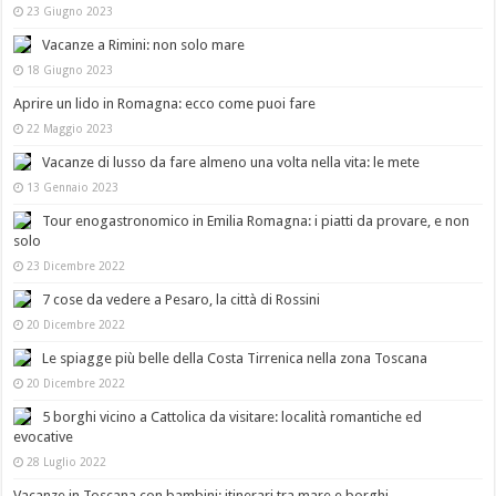
23 Giugno 2023
Vacanze a Rimini: non solo mare
18 Giugno 2023
Aprire un lido in Romagna: ecco come puoi fare
22 Maggio 2023
Vacanze di lusso da fare almeno una volta nella vita: le mete
13 Gennaio 2023
Tour enogastronomico in Emilia Romagna: i piatti da provare, e non
solo
23 Dicembre 2022
7 cose da vedere a Pesaro, la città di Rossini
20 Dicembre 2022
Le spiagge più belle della Costa Tirrenica nella zona Toscana
20 Dicembre 2022
5 borghi vicino a Cattolica da visitare: località romantiche ed
evocative
28 Luglio 2022
Vacanze in Toscana con bambini: itinerari tra mare e borghi