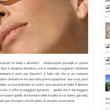
nel
1
2
anze? In Italia o all’estero… L’indecisione pervade e i pareri
nel
i. Non è semplice decidere, non è semplice scegliere! Cambiare
2
mbiare il certo per l’incerto? Il fatto stà, che in un contesto
l’estero destano in noi una certa preoccupazione. Una cosa, però
itempo a cosa andremo in contro, una vacanza in Italia è almeno
la che ci offre le maggiori garanzie… quella che ci dà maggior
essere quello di ritornare nelle località in cui siamo già stati,
Vac
lo per ritrovare i vecchi amici, le vecchie conoscenze.
e b
2