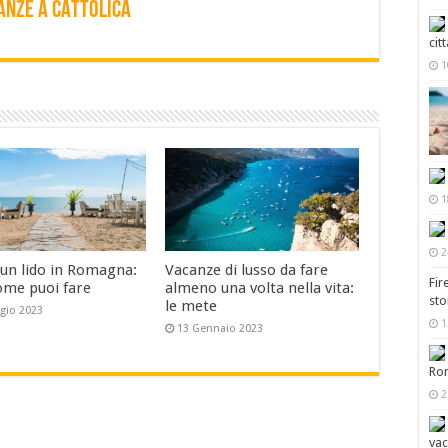
ANZE A CATTOLICA
cit
1
1
2
 un lido in Romagna:
Vacanze di lusso da fare
Fir
ome puoi fare
almeno una volta nella vita:
sto
le mete
gio 2023
1
13 Gennaio 2023
Ro
2
va