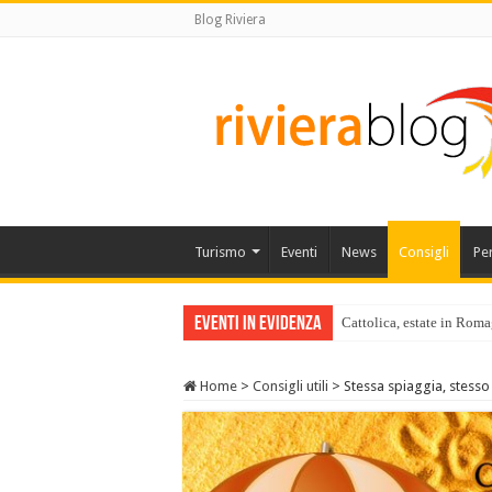
Blog Riviera
Turismo
Eventi
News
Consigli
Pe
Eventi in Evidenza
Cattolica, estate in Roma
Home
>
Consigli utili
>
Stessa spiaggia, stesso