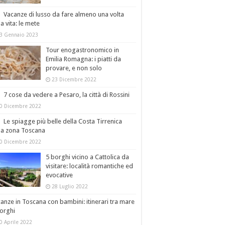
Vacanze di lusso da fare almeno una volta
la vita: le mete
3 Gennaio 2023
Tour enogastronomico in
Emilia Romagna: i piatti da
provare, e non solo
23 Dicembre 2022
7 cose da vedere a Pesaro, la città di Rossini
0 Dicembre 2022
Le spiagge più belle della Costa Tirrenica
la zona Toscana
0 Dicembre 2022
5 borghi vicino a Cattolica da
visitare: località romantiche ed
evocative
28 Luglio 2022
anze in Toscana con bambini: itinerari tra mare
orghi
0 Aprile 2022