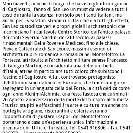
Macchiavelli, nonché di luogo che ha visto gli ultimi giorni
di Cagliostro, fanno di San Leo un must da vedere a tutti i
costi durante la vacanza, non solo per i tanti italiani, ma
anche per i visitatori stranieri. Città d’arte a tutti gli effetti,
San Leo custodisce veri e propri gioielli architettonici che
incorniciano l’incantevole Centro Storico: dall’antico palazzo
dei conti Severini-Nardini del XIII secolo, ai palazzi
rinascimentali Della Rovere e Mediceo, fino alle chiese,
Pieve e Cattedrale di San Leone, massimi esempi di
architettura pre-romanica e romanica nel Montefeltro. La
Fortezza, attribuita all’architetto militare senese Francesco
di Giorgio Martini, e considerata una delle più belle
d’Italia, attrae in particolare tutti coloro che subiscono il
fascino di Cagliostro. A lui, controverso protagonista
dell’Illuminismo italiano ed Europeo, che finì i suoi giorni
segregato in un’angusta cella del Forte, la città dedica come
ogni anno AlchimiAlchimie, una festa fastosa che culmina il
26 Agosto, anniversario della morte del filosofo-alchimista.
I turisti stupiti e affascinati fra arte e cultura ma anche tra
botteghe artigiane, ristorantini e osterie avranno
l’opportunità di gustare i sapori del Montefeltro e
porteranno a casa un’esperienza unica. Informazioni e
prenotazioni: Ufficio Turistico: Tel. 0541 916306 – Fax. 0541