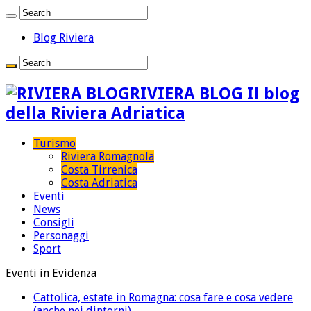
Blog Riviera
RIVIERA BLOG Il blog
della Riviera Adriatica
Turismo
Riviera Romagnola
Costa Tirrenica
Costa Adriatica
Eventi
News
Consigli
Personaggi
Sport
Eventi in Evidenza
Cattolica, estate in Romagna: cosa fare e cosa vedere
(anche nei dintorni)