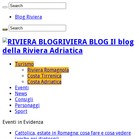
Blog Riviera
RIVIERA BLOG Il blog
della Riviera Adriatica
Turismo
Riviera Romagnola
Costa Tirrenica
Costa Adriatica
Eventi
News
Consigli
Personaggi
Sport
Eventi in Evidenza
Cattolica, estate in Romagna: cosa fare e cosa vedere
(anche nei dintorni)