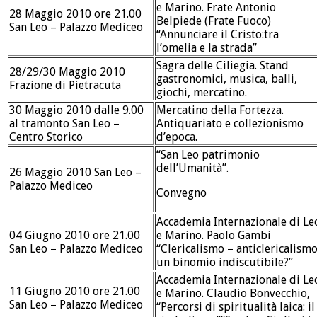
e Marino. Frate Antonio
28 Maggio 2010 ore 21.00
Belpiede (Frate Fuoco)
San Leo – Palazzo Mediceo
“Annunciare il Cristo:tra
l’omelia e la strada”
Sagra delle Ciliegia. Stand
28/29/30 Maggio 2010
gastronomici, musica, balli,
Frazione di Pietracuta
giochi, mercatino.
30 Maggio 2010 dalle 9.00
Mercatino della Fortezza.
al tramonto San Leo –
Antiquariato e collezionismo
Centro Storico
d’epoca.
“San Leo patrimonio
dell’Umanità”.
26 Maggio 2010 San Leo –
Palazzo Mediceo
Convegno
Accademia Internazionale di Le
04 Giugno 2010 ore 21.00
e Marino. Paolo Gambi
San Leo – Palazzo Mediceo
“Clericalismo – anticlericalismo
un binomio indiscutibile?”
Accademia Internazionale di Le
11 Giugno 2010 ore 21.00
e Marino. Claudio Bonvecchio,
San Leo – Palazzo Mediceo
“Percorsi di spiritualità laica: il