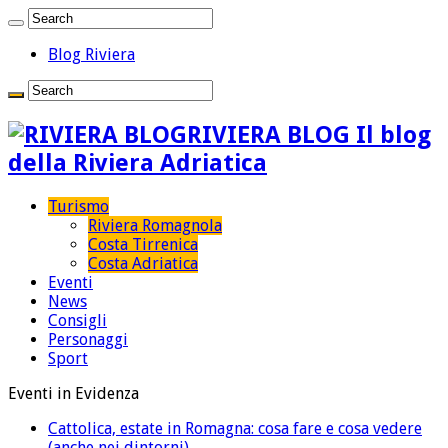
Blog Riviera
RIVIERA BLOG Il blog
della Riviera Adriatica
Turismo
Riviera Romagnola
Costa Tirrenica
Costa Adriatica
Eventi
News
Consigli
Personaggi
Sport
Eventi in Evidenza
Cattolica, estate in Romagna: cosa fare e cosa vedere
(anche nei dintorni)