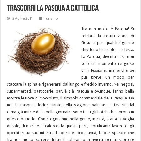
Trascorri la Pasqua a Cattolica
2 Aprile 2011
Turismo
Tra non molto è Pasqua! Si
celebra la resurrezione di
Gesù e per qualche giorno
chiudono le scuole… è festa.
La Pasqua, diventa così, non
solo un momento religioso
di riflessione, ma anche se
pur breve, un modo per
staccare la spina e rigenerarsi dal lungo e freddo inverno. Nei negozi,
supermercati, pasticcerie, bar, è già Pasqua e ovunque, fanno bella
mostra le uova di cioccolato, il simbolo commerciale della Pasqua. Da
noi, la Pasqua, decide l’inizio della stagione balneare e favoriti dal
clima già mite e dalle belle giornate, sono tanti gli hotels che aprono in
questo periodo. Come ogni anno nella gente, in città, scatta la voglia
di sole, di mare e di caldo e da queste parti, il brulicante lavoro degli
operatori turistici intenti ad aprire le loro attività, fa ben sperare che
fra non molto, schiere di turisti caleranno in riviera, per trascorrere