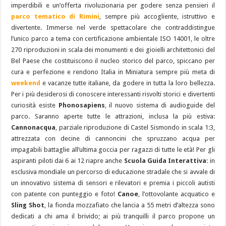
imperdibili e un’offerta rivoluzionaria per godere senza pensieri il
parco tematico di Rimini
, sempre più accogliente, istruttivo e
divertente. Immerse nel verde spettacolare che contraddistingue
l’unico parco a tema con certificazione ambientale ISO 14001, le oltre
270 riproduzioni in scala dei monumenti e dei gioielli architettonici del
Bel Paese che costituiscono il nucleo storico del parco, spiccano per
cura e perfezione e rendono Italia in Miniatura sempre più meta di
weekend
e vacanze tutte italiane, da godere in tutta la loro bellezza.
Per i più desiderosi di conoscere interessanti risvolti storici e divertenti
curiosità esiste
Phonosapiens
, il nuovo sistema di audioguide del
parco. Saranno aperte tutte le attrazioni, inclusa la più estiva:
Cannonacqua
, parziale riproduzione di Castel Sismondo in scala 1:3,
attrezzata con decine di cannoncini che spruzzano acqua per
impagabili battaglie all’ultima goccia per ragazzi di tutte le età! Per gli
aspiranti piloti dai 6 ai 12 riapre anche
Scuola Guida Interattiva
: in
esclusiva mondiale un percorso di educazione stradale che si avvale di
un innovativo sistema di sensori e rilevatori e premia i piccoli autisti
con patente con punteggio e foto!
Canoe
, l’ottovolante acquatico e
Sling Shot
, la fionda mozzafiato che lancia a 55 metri d’altezza sono
dedicati a chi ama il brivido; ai più tranquilli il parco propone un