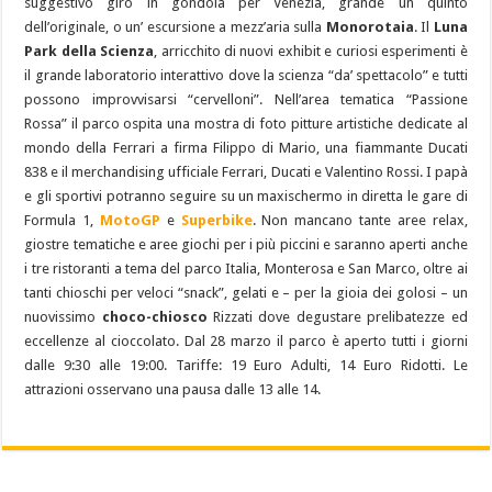
suggestivo giro in gondola per Venezia, grande un quinto
dell’originale, o un’ escursione a mezz’aria sulla
Monorotaia
. Il
Luna
Park della Scienza
, arricchito di nuovi exhibit e curiosi esperimenti è
il grande laboratorio interattivo dove la scienza “da’ spettacolo” e tutti
possono improvvisarsi “cervelloni”. Nell’area tematica “Passione
Rossa” il parco ospita una mostra di foto pitture artistiche dedicate al
mondo della Ferrari a firma Filippo di Mario, una fiammante Ducati
838 e il merchandising ufficiale Ferrari, Ducati e Valentino Rossi. I papà
e gli sportivi potranno seguire su un maxischermo in diretta le gare di
Formula 1,
MotoGP
e
Superbike
. Non mancano tante aree relax,
giostre tematiche e aree giochi per i più piccini e saranno aperti anche
i tre ristoranti a tema del parco Italia, Monterosa e San Marco, oltre ai
tanti chioschi per veloci “snack”, gelati e – per la gioia dei golosi – un
nuovissimo
choco-chiosco
Rizzati dove degustare prelibatezze ed
eccellenze al cioccolato. Dal 28 marzo il parco è aperto tutti i giorni
dalle 9:30 alle 19:00. Tariffe: 19 Euro Adulti, 14 Euro Ridotti. Le
attrazioni osservano una pausa dalle 13 alle 14.