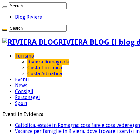
Blog Riviera
RIVIERA BLOG Il blog d
Turismo
Riviera Romagnola
Costa Tirrenica
Costa Adriatica
Eventi
News
Consigli
Personaggi
Sport
Eventi in Evidenza
Cattolica, estate in Romagna: cosa fare e cosa vedere (an
Vacanze per famiglie in Riviera, dove trovare i servizi i