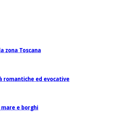
lla zona Toscana
ità romantiche ed evocative
a mare e borghi