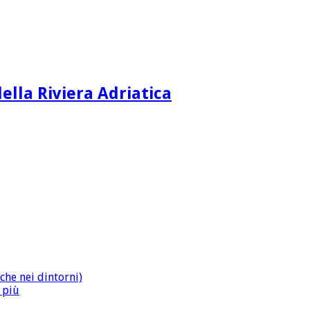
ella Riviera Adriatica
che nei dintorni)
n più