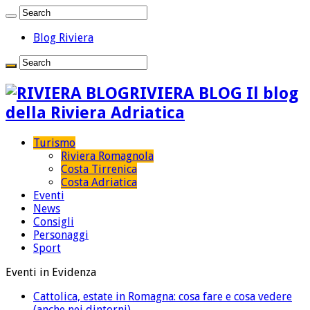
Blog Riviera
RIVIERA BLOG Il blog
della Riviera Adriatica
Turismo
Riviera Romagnola
Costa Tirrenica
Costa Adriatica
Eventi
News
Consigli
Personaggi
Sport
Eventi in Evidenza
Cattolica, estate in Romagna: cosa fare e cosa vedere
(anche nei dintorni)