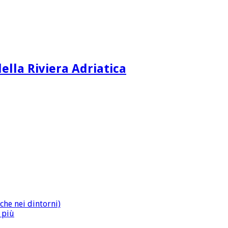
ella Riviera Adriatica
che nei dintorni)
n più