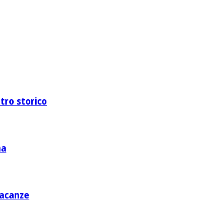
ntro storico
na
vacanze