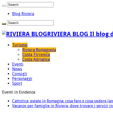
Blog Riviera
RIVIERA BLOG Il blog d
Turismo
Riviera Romagnola
Costa Tirrenica
Costa Adriatica
Eventi
News
Consigli
Personaggi
Sport
Eventi in Evidenza
Cattolica, estate in Romagna: cosa fare e cosa vedere (an
Vacanze per famiglie in Riviera, dove trovare i servizi i