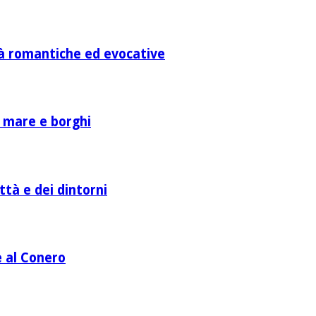
ità romantiche ed evocative
a mare e borghi
ttà e dei dintorni
e al Conero