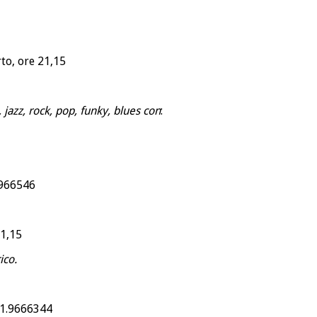
to, ore 21,15
, jazz, rock, pop, funky, blues con
:
.966546
21,15
ico.
41.9666344