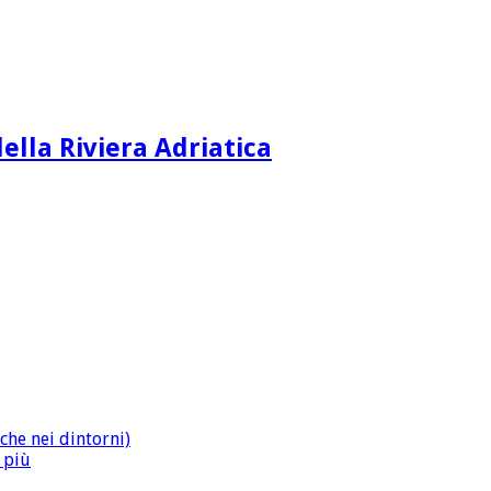
ella Riviera Adriatica
che nei dintorni)
n più