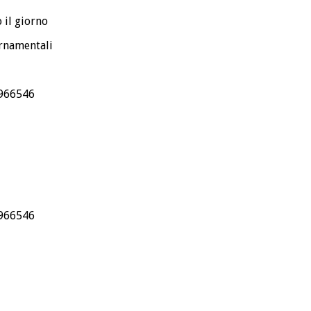
 il giorno
ornamentali
1.966546
1.966546