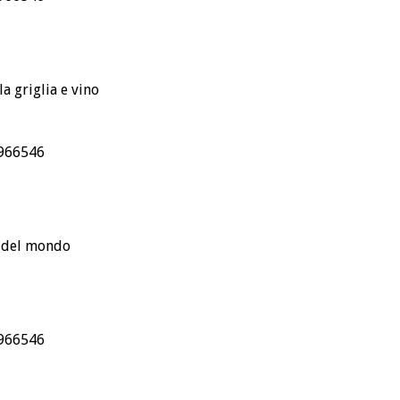
la griglia e vino
1.966546
a del mondo
.966546