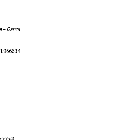
a – Danza
41.966634
1.966546