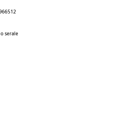
.966512
io serale