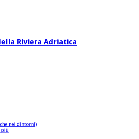
ella Riviera Adriatica
che nei dintorni)
n più