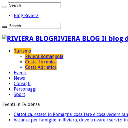
Blog Riviera
RIVIERA BLOG Il blog d
Turismo
Riviera Romagnola
Costa Tirrenica
Costa Adriatica
Eventi
News
Consigli
Personaggi
Sport
Eventi in Evidenza
Cattolica, estate in Romagna: cosa fare e cosa vedere (an
Vacanze per famiglie in Riviera, dove trovare i servizi i