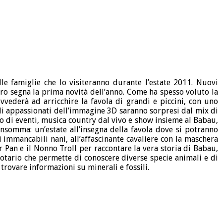
lle famiglie che lo visiteranno durante l’estate 2011. Nuovi
ero segna la prima novità dell’anno. Come ha spesso voluto la
vvederà ad arricchire la favola di grandi e piccini, con uno
ili appassionati dell’immagine 3D saranno sorpresi dal mix di
co di eventi, musica country dal vivo e show insieme al Babau,
Insomma: un’estate all’insegna della favola dove si potranno
 immancabili nani, all’affascinante cavaliere con la maschera
r Pan e il Nonno Troll per raccontare la vera storia di Babau,
xotario che permette di conoscere diverse specie animali e di
trovare informazioni su minerali e fossili.