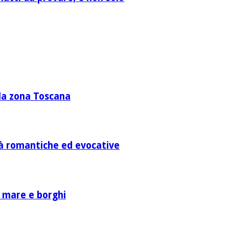
lla zona Toscana
ità romantiche ed evocative
a mare e borghi