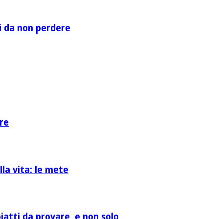
li da non perdere
re
la vita: le mete
atti da provare, e non solo