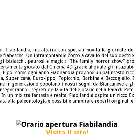
, Fiabilandia, intratterrà con speciali novità le giornate de
re fiabesche. Un intramontabile Zorro a cavallo del suo destri
ggi bislacchi, paurosi e magici: “The family horror show” pro
certamente giocato dal Cinema 4D grazie al quale gli insaziab
aria. E poi come ogni anno Fiabilandia propone un palinsesto ric
ta, Super cane, Euro-ippo, Topicchio, Barbina e Beccogiallo. 
one in generazione popolano i nostri sogni: da Biancaneve e gli
egneranno i segreti della vita delle otarie nella Baia di Pete
n un mix tra fantasia e realtà, Fiabilandia ospita un ricco E
ata alla paleontologia è possibile ammirare reperti originali e 
Visita il sito!