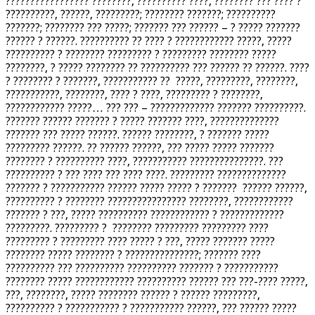
????????????????? ????????, ?????????? ????, ???????? ??? ???? ?
??????????, ??????, ?????????; ???????? ???????; ??????????
???????; ???????? ??? ?????; ??????? ??? ?????? – ? ????? ???????
?????? ? ??????. ?????????? ?? ???? ? ???????????? ?????, ?????
?????????? ? ???????? ????????? ? ????????? ???????? ?????
????????, ? ????? ???????? ?? ?????????? ??? ?????? ?? ??????. ????
? ???????? ? ???????, ??????????? ?? ?????, ?????????, ????????,
???????????, ????????, ???? ? ????, ????????? ? ????????,
???????????? ?????… ??? ??? – ????????????? ??????? ??????????.
??????? ?????? ??????? ? ????? ??????? ????, ??????????????
??????? ??? ????? ??????. ?????? ????????, ? ??????? ?????
????????? ??????. ?? ?????? ??????, ??? ????? ????? ???????
???????? ? ?????????? ????, ??????????? ???????????????. ???
?????????? ? ??? ???? ??? ???? ????. ????????? ??????????????
??????? ? ??????????? ?????? ????? ????? ? ??????? ?????? ??????,
?????????? ? ???????? ???????????????? ????????, ????????????
??????? ? ???, ????? ?????????? ???????????? ? ?????????????
?????????. ????????? ? ???????? ????????? ????????? ????
????????? ? ????????? ???? ????? ? ???, ????? ??????? ?????
???????? ????? ???????? ? ???????????????; ??????? ????
?????????? ??? ?????????? ?????????? ??????? ? ???????????
???????? ????? ???????????? ?????????? ?????? ??? ???-???? ?????,
???, ????????, ????? ???????? ?????? ? ?????? ?????????,
?????????? ? ??????????? ? ??????????? ??????, ??? ?????? ?????