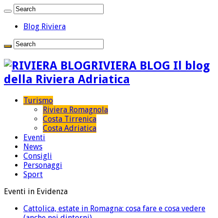
Blog Riviera
RIVIERA BLOG Il blog
della Riviera Adriatica
Turismo
Riviera Romagnola
Costa Tirrenica
Costa Adriatica
Eventi
News
Consigli
Personaggi
Sport
Eventi in Evidenza
Cattolica, estate in Romagna: cosa fare e cosa vedere
(anche nei dintorni)