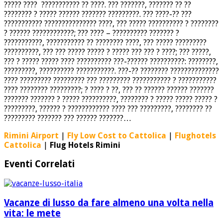
????? ???? ??????????? ?? ????. ??? ???????, ??????? ?? ??
???????? ? ????? ?????? ??????? ?????????. ??? ????-?? ???
??????????? ??????????????? ????, ??? ????? ?????????? ? ????????
? ?????? ????????????; ??? ???? – ?????????? ??????? ?
???????????, ??????????? ?? ???????? ????, ??? ????? ?????????
??????????, ??? ??? ????? ????? ? ????? ??? ??? ? ????; ??? ?????,
??? ? ????? ????? ???? ?????????? ???-?????? ??????????: ????????,
?????????, ?????????? ???????????. ???-?? ???????? ??????????????
???? ????????? ????????? ??? ????????? ??????????? ? ???????????
???? ???????? ?????????; ? ???? ? ??, ??? ?? ?????? ?????? ???????
??????? ??????? ? ????? ??????????, ???????? ? ????? ????? ????? ?
?????????, ?????? ? ???????????? ???? ??? ?????????, ???????? ??
????????? ??????? ??? ?????? ???????…
Rimini Airport
|
Fly Low Cost to Cattolica
|
Flughotels
Cattolica
|
Flug Hotels Rimini
Eventi Correlati
Vacanze di lusso da fare almeno una volta nella
vita: le mete