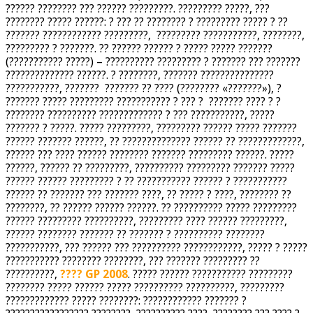
?????? ???????? ??? ?????? ?????????. ????????? ?????, ???
???????? ????? ??????: ? ??? ?? ???????? ? ????????? ????? ? ??
??????? ???????????? ?????????, ????????? ???????????, ????????,
????????? ? ???????. ?? ?????? ?????? ? ????? ????? ???????
(??????????? ?????) – ?????????? ????????? ? ??????? ??? ???????
?????????????? ??????. ? ????????, ??????? ???????????????
???????????, ??????? ??????? ?? ???? (???????? «???????»), ?
??????? ????? ????????? ??????????? ? ??? ? ??????? ???? ? ?
???????? ?????????? ????????????? ? ??? ???????????, ?????
??????? ? ?????. ????? ?????????, ????????? ?????? ????? ???????
?????? ??????? ??????, ?? ?????????????? ?????? ?? ?????????????,
?????? ??? ???? ?????? ???????? ??????? ????????? ??????. ?????
??????, ?????? ?? ?????????, ?????????? ????????? ??????? ?????
?????? ?????? ????????? ? ?? ??????????? ?????? ? ???????????
?????? ?? ??????? ??? ??????? ????, ?? ????? ? ????, ???????? ??
????????, ?? ?????? ?????? ??????. ?? ?????????? ????? ?????????
?????? ????????? ??????????, ????????? ???? ?????? ?????????,
?????? ???????? ??????? ?? ??????? ? ?????????? ????????
???????????, ??? ?????? ??? ?????????? ????????????, ????? ? ?????
??????????? ???????? ????????, ??? ??????? ????????? ??
??????????,
???? GP 2008
. ????? ?????? ??????????? ?????????
???????? ????? ?????? ????? ?????????? ??????????, ?????????
????????????? ????? ????????: ???????????? ??????? ?