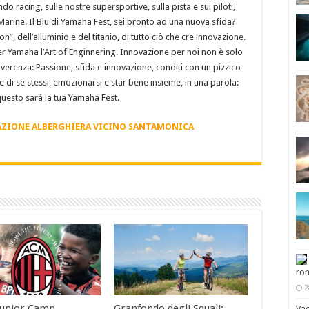
o racing, sulle nostre supersportive, sulla pista e sui piloti,
ine. Il Blu di Yamaha Fest, sei pronto ad una nuova sfida?
”, dell’alluminio e del titanio, di tutto ciò che cre innovazione.
r Yamaha l’Art of Enginnering. Innovazione per noi non è solo
verenza: Passione, sfida e innovazione, conditi con un pizzico
re di se stessi, emozionarsi e star bene insieme, in una parola:
to questo sarà la tua Yamaha Fest.
ZIONE ALBERGHIERA VICINO SANTAMONICA
rom
2
Junior Camp
Granfondo degli Squali:
Vac