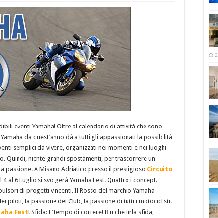
2
ibili eventi Yamaha! Oltre al calendario di attività che sono
Yamaha da quest’anno dà a tutti gli appassionati la possibilità
venti semplici da vivere, organizzati nei momenti e nei luoghi
ro. Quindi, niente grandi spostamenti, per trascorrere un
la passione. A Misano Adriatico presso il prestigioso
Circuito
al 4 al 6 Luglio si svolgerà Yamaha Fest. Quattro i concept.
pulsori di progetti vincenti. Il Rosso del marchio Yamaha
piloti, la passione dei Club, la passione di tutti i motociclisti.
aha Fest
! Sfida: E’ tempo di correre! Blu che urla sfida,