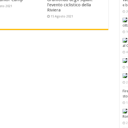
l’evento ciclistico della
e b
sto 2021
Riviera
2
15 Agosto 2021
cit
1
al 
4
1
2
Fir
sto
1
Ro
2