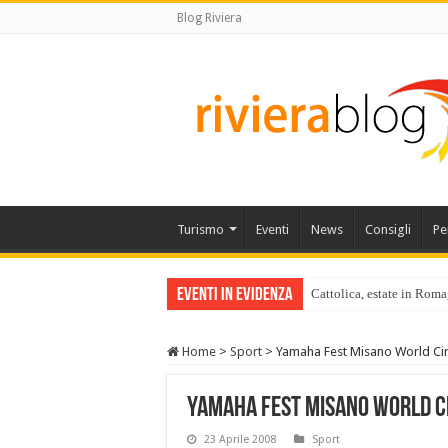
Blog Riviera
Turismo
Eventi
News
Consigli
Pe
Eventi in Evidenza
Cattolica, estate in Roma
Home
>
Sport
>
Yamaha Fest Misano World Cir
Yamaha Fest Misano World C
23 Aprile 2008
Sport