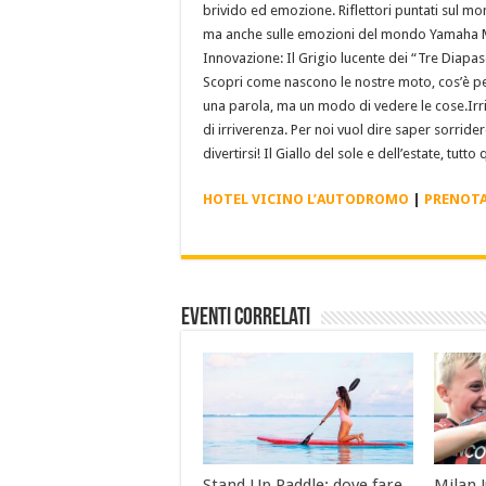
brivido ed emozione. Riflettori puntati sul mond
ma anche sulle emozioni del mondo Yamaha Mar
Innovazione: Il Grigio lucente dei “Tre Diapason
Scopri come nascono le nostre moto, cos’è pe
una parola, ma un modo di vedere le cose.Irri
di irriverenza. Per noi vuol dire saper sorride
divertirsi! Il Giallo del sole e dell’estate, tut
HOTEL VICINO L’AUTODROMO
|
PRENOTA
Eventi Correlati
Stand Up Paddle: dove fare
Milan 