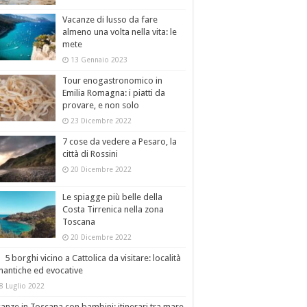
Vacanze di lusso da fare
almeno una volta nella vita: le
mete
13 Gennaio 2023
Tour enogastronomico in
Emilia Romagna: i piatti da
provare, e non solo
23 Dicembre 2022
7 cose da vedere a Pesaro, la
città di Rossini
20 Dicembre 2022
Le spiagge più belle della
Costa Tirrenica nella zona
Toscana
20 Dicembre 2022
5 borghi vicino a Cattolica da visitare: località
antiche ed evocative
8 Luglio 2022
anze in Toscana con bambini: itinerari tra mare