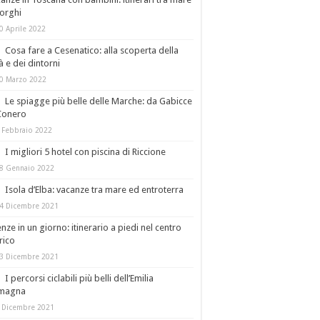
orghi
0 Aprile 2022
Cosa fare a Cesenatico: alla scoperta della
tà e dei dintorni
0 Marzo 2022
Le spiagge più belle delle Marche: da Gabicce
Conero
 Febbraio 2022
I migliori 5 hotel con piscina di Riccione
8 Gennaio 2022
Isola d’Elba: vacanze tra mare ed entroterra
4 Dicembre 2021
enze in un giorno: itinerario a piedi nel centro
rico
3 Dicembre 2021
I percorsi ciclabili più belli dell’Emilia
magna
 Dicembre 2021